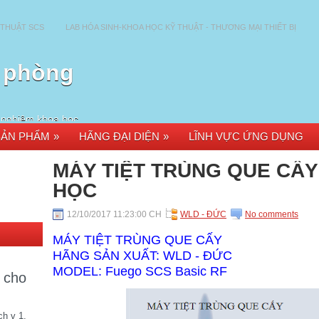
 THUẬT SCS
LAB HÓA SINH-KHOA HỌC KỸ THUẬT - THƯƠNG MẠI THIẾT BỊ
t phòng
í nghiệm khoa học
óa học & dược phẩm.
SẢN PHẨM
»
HÃNG ĐẠI DIỆN
»
LĨNH VỰC ỨNG DỤNG
ững cơ quan nghiên
 đại học, bệnh viện
 toàn bộ lãnh thổ
MÁY TIỆT TRÙNG QUE CẤ
HỌC
12/10/2017 11:23:00 CH
WLD - ĐỨC
No comments
MÁY TIỆT TRÙNG QUE CẤY
HÃNG SẢN XUẤT: WLD - ĐỨC
MODEL: Fuego SCS Basic RF
r cho
ch v 1.