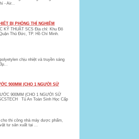
 - Air...
HIẾT BỊ PHÒNG THÍ NGHIỆM
KỸ THUẬT SCS Địa chỉ: Khu Đô
Quận Thủ Đức, TP. Hồ Chí Minh.
lyetylen chịu nhiệt và truyền sáng
3µ...
HƯỚC 900MM (CHO 1 NGƯỜI SỬ
HƯỚC 900MM (CHO 1 NGƯỜI SỬ
 SCSTECH Tủ An Toàn Sinh Học Cấp
nh cho thi công nhà máy dược phẩm,
 tư sản xuất tại ...