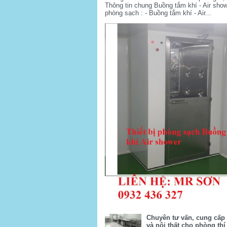
Thông tin chung Buồng tắm khí - Air sho
phòng sạch : - Buồng tắm khí - Air...
Chuyên tư vấn, cung cấp t
và nội thất cho phòng th