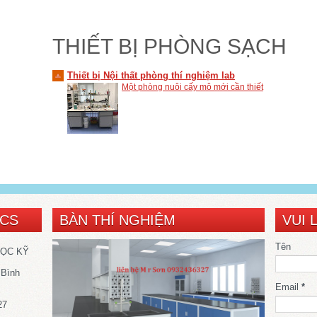
THIẾT BỊ PHÒNG SẠCH
Thiết bị Nội thất phòng thí nghiệm lab
Một phòng nuôi cấy mô mới cần thiết
SCS
BÀN THÍ NGHIỆM
VUI 
Tên
HỌC KỸ
 Bình
Email
*
27