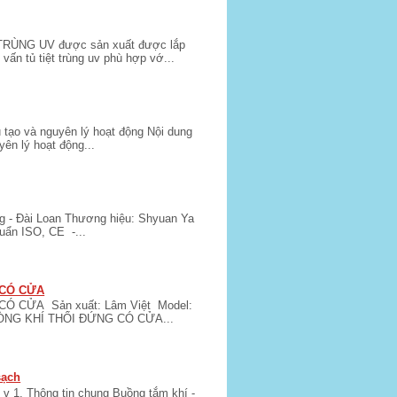
ÙNG UV được sản xuất được lắp
ấn tủ tiệt trùng uv phù hợp vớ...
 tạo và nguyên lý hoạt động Nội dung
yên lý hoạt động...
 - Đài Loan Thương hiệu: Shyuan Ya
uẩn ISO, CE -...
 CÓ CỬA
Ó CỬA Sản xuất: Lâm Việt Model:
DÒNG KHÍ THỔI ĐỨNG CÓ CỬA...
sạch
 v 1. Thông tin chung Buồng tắm khí -