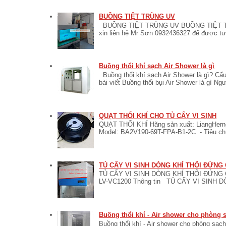
BUỒNG TIỆT TRÙNG UV
BUỒNG TIỆT TRÙNG UV BUỒNG TIỆT TR
xin liên hệ Mr Sơn 0932436327 để được tư v
Buồng thổi khí sạch Air Shower là gì
Buồng thổi khí sạch Air Shower là gì? Cấu
bài viết Buồng thổi bụi Air Shower là gì Ngu
QUẠT THỔI KHÍ CHO TỦ CẤY VI SINH
QUẠT THỔI KHÍ Hãng sản xuất: LiangHerng
Model: BA2V190-69T-FPA-B1-2C - Tiêu ch
TỦ CẤY VI SINH DÒNG KHÍ THỔI ĐỨNG
TỦ CẤY VI SINH DÒNG KHÍ THỔI ĐỨNG C
LV-VC1200 Thông tin TỦ CẤY VI SINH 
Buồng thổi khí - Air shower cho phòng 
Buồng thổi khí - Air shower cho phòng sạch