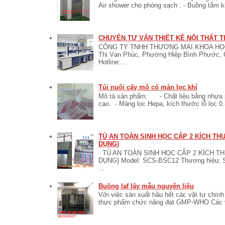
Air shower cho phòng sạch : - Buồng tắm khí
CHUYÊN TƯ VẤN THIẾT KẾ NỘI THẤT T
CÔNG TY TNHH THƯƠNG MẠI KHOA HỌC 
Thị Vạn Phúc, Phường Hiệp Bình Phước, 
Hotline:...
Túi nuôi cấy mô có màn lọc khí
Mô tả sản phẩm: - Chất liệu bằng nhựa po
cao. - Màng lọc Hepa, kích thước lỗ lọc 0.
TỦ AN TOÀN SINH HỌC CẤP 2 KÍCH T
DỤNG)
TỦ AN TOÀN SINH HỌC CẤP 2 KÍCH T
DỤNG) Model: SCS-BSC12 Thương hiệu:
...
Buồng laf lấy mẫu nguyên liệu
Với việc sản xuất hầu hết các vật tư chí
thực phẩm chức năng đạt GMP-WHO Các vật