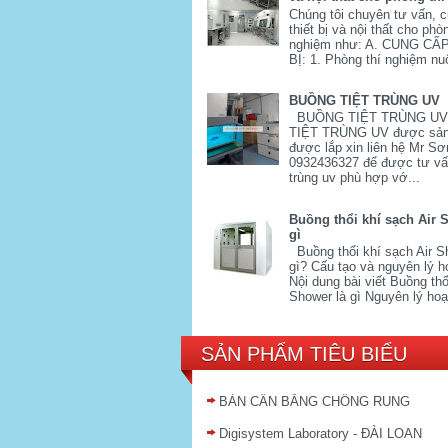
Chúng tôi chuyên tư vấn, 
thiết bị và nội thất cho phò
nghiệm như: A. CUNG CẤ
BỊ: 1. Phòng thí nghiệm nuô
BUỒNG TIỆT TRÙNG UV
BUỒNG TIỆT TRÙNG U
TIỆT TRÙNG UV được sản
được lắp xin liên hệ Mr Sơ
0932436327 để được tư vấn
trùng uv phù hợp vớ...
Buồng thổi khí sạch Air 
gì
Buồng thổi khí sạch Air S
gì? Cấu tạo và nguyên lý h
Nội dung bài viết Buồng thổi
Shower là gì Nguyên lý hoạ
SẢN PHẨM TIÊU BIỂU
BÀN CÂN BẰNG CHỐNG RUNG
Digisystem Laboratory - ĐÀI LOAN