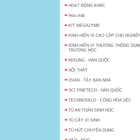
HOẠT ĐỘNG KHÁC
Hóa chất
KIT MEGAZYME
KÍNH HIỂN VI CAO CẤP CHO NGHIÊ
KÍNH HIỂN VI THƯỜNG THÔNG DỤN
TRƯỜNG HỌC
MISUNG - HÀN QUỐC
NỘI THẤT
OVAN - TÂY BAN NHA
SCI FINETECH - HÀN QUỐC
TECHNOSKLO - CÔNG HÒA SÉC
TỦ AN TOÀN SINH HỌC
TỦ CẤY VI SINH
TỦ HÚT CHUYÊN DỤNG