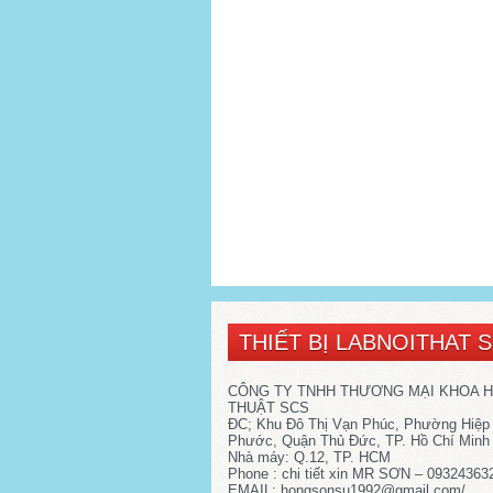
THIẾT BỊ LABNOITHAT 
CÔNG TY TNHH THƯƠNG MẠI KHOA 
THUẬT SCS
ĐC; Khu Đô Thị Vạn Phúc, Phường Hiệp
Phước, Quận Thủ Đức, TP. Hồ Chí Minh
Nhà máy: Q.12, TP. HCM
Phone : chi tiết xin MR SƠN – 09324363
EMAIL: hongsonsu1992@gmail.com/