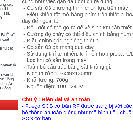
cũng như việc gắn đầu đốt chưa đúng
cung cấp
- Có sẵn 03 chương trình chọn lựa trên máy
ng thí
P THIẾT
- Điều khiển tắt mở bằng phím trên thiết bị 
i ...
dây để ngoài tủ
- Đầu đốt có thể gỡ ra để vệ sinh khi cần thiết
- Cường độ cháy có thể điều chỉnh bằng núm 
V BUỒNG
 xuất
- Điều chỉnh góc nghiêng thiết bị
n
- Có sẵn 03 gá mang que cấy
 tủ tiệt
- Sử dụng khí tự nhiên, khí hỗn hợp propane/
- Lọc khí có sẵn trong máy
Shower là
- Toàn bộ cấu trúc bằng sắt không gỉ.
- Kích thước 103x49x130mm
hower là
- Khối lượng: 700g
oạt động
 bụi Air
- Nguồn điện: 100 - 240V
t động...
Chú ý : Hiện đại và an toàn.
- Fuego SCS cơ bản RF được trang bị với cá
hệ thống
an toàn
giống như mô hình tiêu chu
SCS cơ bản.