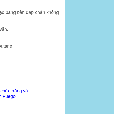
hoặc bằng bàn đạp chân không
vặn.
butane
c
chức năng và
ẩn Fuego