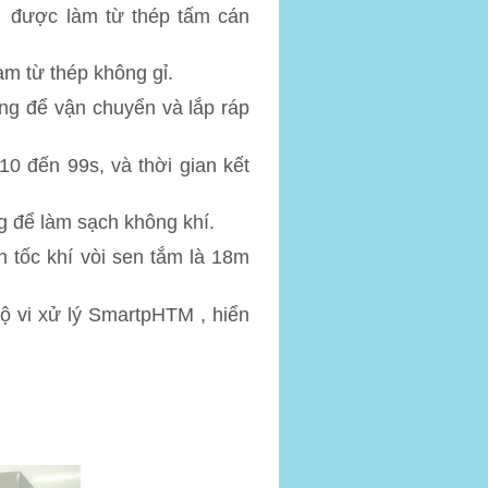
được làm từ thép tấm cán
àm từ thép không gỉ.
àng để vận chuyển và lắp ráp
 10 đến 99s, và thời gian kết
g để làm sạch không khí.
n tốc khí vòi sen tắm là 18m
ộ vi xử lý SmartpHTM , hiển