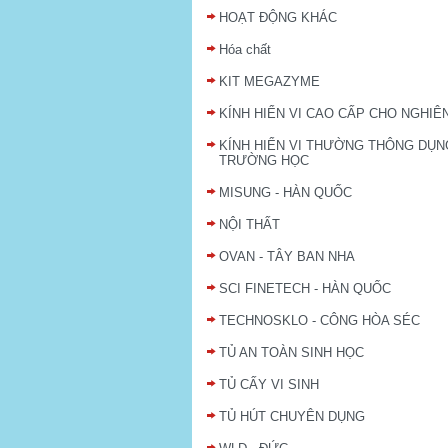
HOẠT ĐỘNG KHÁC
Hóa chất
KIT MEGAZYME
KÍNH HIỂN VI CAO CẤP CHO NGHIÊ
KÍNH HIỂN VI THƯỜNG THÔNG DỤN
TRƯỜNG HỌC
MISUNG - HÀN QUỐC
NỘI THẤT
OVAN - TÂY BAN NHA
SCI FINETECH - HÀN QUỐC
TECHNOSKLO - CÔNG HÒA SÉC
TỦ AN TOÀN SINH HỌC
TỦ CẤY VI SINH
TỦ HÚT CHUYÊN DỤNG