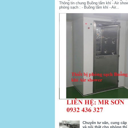
Thông tin chung Buồng tắm khí - Air sho
phòng sạch : - Buồng tắm khí - Air...
Chuyên tư vấn, cung cấp t
và nội thất cho phòng th