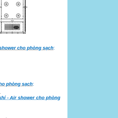
r shower cho phòng sạch
:
cho phòng sạch
:
.
hí - Air shower cho phòng