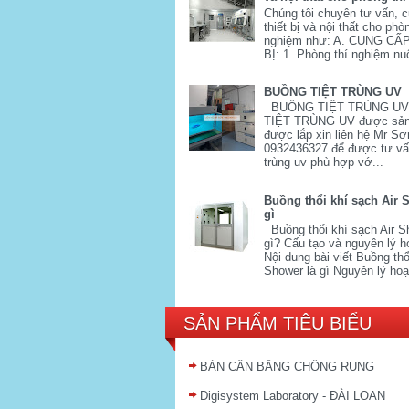
Chúng tôi chuyên tư vấn, 
thiết bị và nội thất cho phò
nghiệm như: A. CUNG CẤ
BỊ: 1. Phòng thí nghiệm nuô
BUỒNG TIỆT TRÙNG UV
BUỒNG TIỆT TRÙNG U
TIỆT TRÙNG UV được sản
được lắp xin liên hệ Mr Sơ
0932436327 để được tư vấn
trùng uv phù hợp vớ...
Buồng thổi khí sạch Air 
gì
Buồng thổi khí sạch Air S
gì? Cấu tạo và nguyên lý h
Nội dung bài viết Buồng thổi
Shower là gì Nguyên lý hoạ
SẢN PHẨM TIÊU BIỂU
BÀN CÂN BẰNG CHỐNG RUNG
Digisystem Laboratory - ĐÀI LOAN