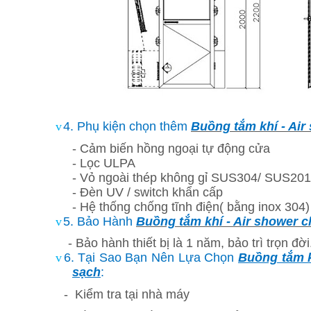
v
4. Phụ kiện chọn thêm
Buồng tắm khí - Ai
- Cảm biến hồng ngoại tự động cửa
- Lọc ULPA
- Vỏ ngoài thép không gỉ SUS304/ SUS201
- Đèn UV / switch khẩn cấp
- Hệ thống chống tĩnh điện( bằng inox 304)
v
5. Bảo Hành
Buồng tắm khí - Air shower 
- Bảo hành thiết bị là 1 năm, bảo trì trọn đời
v
6. Tại Sao Bạn Nên Lựa Chọn
Buồng tắm k
sạch
:
-
Kiểm tra tại nhà máy