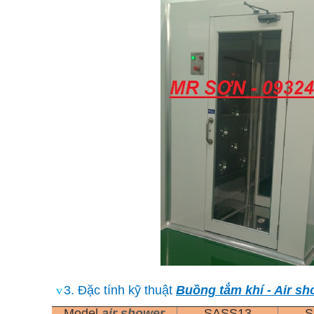
v
3.
Đặc tính kỹ thuật
Buồng tắm khí - Air s
Model
air shower
SASS13
S