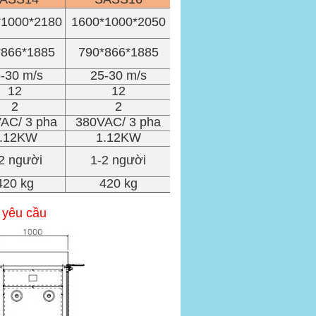
*1000*2180
1600*1000*2050
*866*1885
790*866*1885
-30 m/s
25-30 m/s
12
12
2
2
AC/ 3 pha
380VAC/ 3 pha
.12KW
1.12KW
2 người
1-2 người
420 kg
420 kg
o yêu cầu