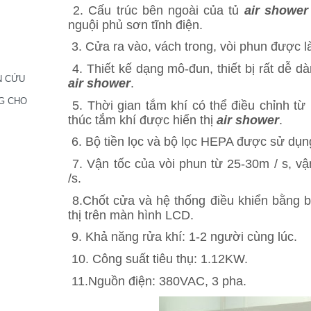
2. Cấu trúc bên ngoài của tủ
air shower
nguội phủ sơn tĩnh điện.
3. Cửa ra vào, vách trong, vòi phun được l
4. Thiết kế dạng mô-đun, thiết bị rất dễ d
N CỨU
air shower
.
G CHO
5. Thời gian tắm khí có thể điều chỉnh từ
thúc tắm khí được hiển thị
air shower
.
6. Bộ tiền lọc và bộ lọc HEPA được sử dụn
7. Vận tốc của vòi phun từ 25-30m / s, vậ
/s.
8.Chốt cửa và hệ thống điều khiển bằng b
thị trên màn hình LCD.
9. Khả năng rửa khí: 1-2 người cùng lúc.
10. Công suất tiêu thụ: 1.12KW.
11.Nguồn điện: 380VAC, 3 pha.