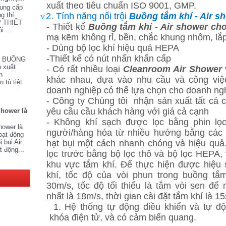
xuất theo tiêu chuẩn ISO 9001, GMP.
cung cấp
ng thí
v
2. Tính năng nổi trội
Buồng tắm khí - Air 
P THIẾT
- Thiết kế
Buồng tắm khí - Air shower ch
i ...
mạ kẽm không rỉ, bền, chắc khung nhôm, lắp
- Dùng bộ lọc khí hiệu quả HEPA
-Thiết kế có nút nhấn khẩn cấp
V BUỒNG
 xuất
- Có rất nhiều loại
Cleanroom Air Shower
n
khác nhau, dựa vào nhu cầu và công việ
 tủ tiệt
doanh nghiệp có thể lựa chọn cho doanh ng
- Công ty Chúng tôi
nhận sản xuất tất cả
yêu cầu cầu khách hàng với giá cả cạnh
Shower là
- Không khí sạch được lọc bằng phin lọ
hower là
người/hàng hóa từ nhiều hướng bằng các v
oạt động
hạt bụi một cách nhanh chóng và hiệu quả.
 bụi Air
t động...
lọc trước bằng bộ lọc thô và bộ lọc HEPA
khu vực tắm khí. Để thực hiện được hiệu 
khí, tốc độ của vòi phun trong buồng t
30m/s, tốc độ tối thiểu là tắm vòi sen để
nhất là 18m/s, thời gian cài đặt tắm khí là 15
1. Hệ thống tự động điều khiển và tự đ
khóa điện tử, và có cảm biến quang.