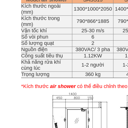
Kích thước ngoài
1300*1000*2050
1400
(mm)
Kích thước trong
790*866*1885
790
(mm)
Vận tốc khí
25-30 m/s
25
Số vòi phun
6
Số lượng quạt
2
Nguồn điện
380VAC/ 3 pha
380V
Công suất tiêu thụ
1.12KW
1
Khả năng rửa khí
1-2 người
1-
cùng lúc
Trọng lượng
360 kg
*Kích thước
air shower
có thể điều chỉnh the