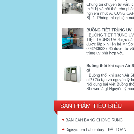
Chúng tôi chuyên tư vấn, 
thiết bị và nội thất cho phò
nghiệm như: A. CUNG CẤ
BỊ: 1. Phòng thí nghiệm nuô
BUỒNG TIỆT TRÙNG UV
BUỒNG TIỆT TRÙNG U
TIỆT TRÙNG UV được sản
được lắp xin liên hệ Mr Sơ
0932436327 để được tư vấn
trùng uv phù hợp vớ...
Buồng thổi khí sạch Air 
gì
Buồng thổi khí sạch Air S
gì? Cấu tạo và nguyên lý h
Nội dung bài viết Buồng thổi
Shower là gì Nguyên lý hoạ
SẢN PHẨM TIÊU BIỂU
BÀN CÂN BẰNG CHỐNG RUNG
Digisystem Laboratory - ĐÀI LOAN