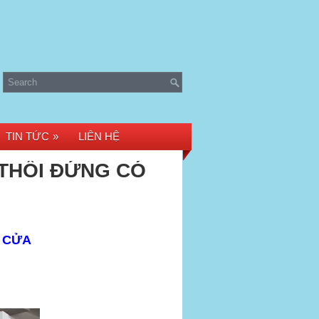
TIN TỨC
»
LIÊN HỆ
 THỔI ĐỨNG CÓ
Ó CỬA