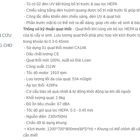
- Tủ có 02 đèn UV tiệt trùng bố trí trước & sau lọc HEPA
- Chiếu sáng bằng đèn huỳnh quang được bố trí mặt trước tủ giúp khô
- Công tắc điều khiển đèn chiếu sáng, đèn UV & quạt hút
- Phần trước mặt tủ có thể mở ra dễ dàng, giúp chi việc vệ sinh & bảo
Thông số kỹ thuật quạt thổi:
- Quạt thổi khí cùng với bộ lọc HEPA là
của tủ cấy vi sinh. Lưu lượng quạt thổi phải phù hợp với kích thước 
N CỨU
trong khoản từ 0.3-0.45m/s
G CHO
- Sử dụng 01 quạt thổi model CA146
- Dấu chất lượng CE
- Quạt thổi mới 100%, xuất xứ Đài Loan
- Công suất: 211W
- Tốc độ motor: 1910 rpm
- Lưu lượng tối đa của quạt: 534 m3/giờ
- Áp lực thổi: 428Pa
- Cơ cấu bảo vệ quá nhiệt & tự động khởi động lại khi đã nguội
- Khối lượng quạt: 2.8kg
- Độ ồn tiêu chuẩn: 67 dBA
- Tốc độ gió qua lọc HEPA: 0.3 - 0.45 m/s
- Nguồn điện: 230V/50Hz
- Chân đỡ tủ dạng khung:
+ Kích thước: 1200*700*800mm(W*D*H)
+ Khung có thể chỉnh độ c
cần thiết