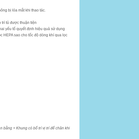
ng bị lóa mắt khi thao tác.
 trì tủ được thuận tiện
 hai yếu tố quyết định hiệu quả sử dụng
lọc HEPA sao cho tốc độ dòng khí qua lọc
ân bằng
+ Khung có bố trí vị trí để chân khi