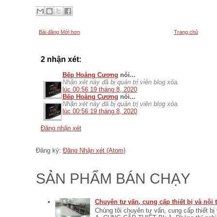
Bài đăng Mới hơn
Trang chủ
2 nhận xét:
Bếp Hoàng Cương
nói...
Nhận xét này đã bị quản trị viên blog xóa.
lúc 00:56 19 tháng 8, 2020
Bếp Hoàng Cương
nói...
Nhận xét này đã bị quản trị viên blog xóa.
lúc 00:56 19 tháng 8, 2020
Đăng nhận xét
Đăng ký:
Đăng Nhận xét (Atom)
SẢN PHẨM BÁN CHẠY
Chuyên tư vấn, cung cấp thiết bị và nội
Chúng tôi chuyên tư vấn, cung cấp thiết bị