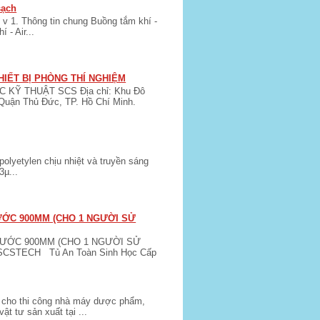
sạch
 v 1. Thông tin chung Buồng tắm khí -
 - Air...
HIẾT BỊ PHÒNG THÍ NGHIỆM
KỸ THUẬT SCS Địa chỉ: Khu Đô
Quận Thủ Đức, TP. Hồ Chí Minh.
lyetylen chịu nhiệt và truyền sáng
3µ...
HƯỚC 900MM (CHO 1 NGƯỜI SỬ
HƯỚC 900MM (CHO 1 NGƯỜI SỬ
 SCSTECH Tủ An Toàn Sinh Học Cấp
nh cho thi công nhà máy dược phẩm,
 tư sản xuất tại ...