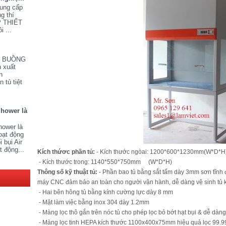
cung cấp
ng thí
P THIẾT
i ...
V BUỒNG
 xuất
n
 tủ tiệt
Shower là
hower là
oạt động
 bụi Air
t động...
Kích thứơc phần tủ:
- Kích thước ngòai: 1200*600*1230mm(W*D*H
- Kích thước trong: 1140*550*750mm (W*D*H)
Thông số kỹ thuật tủ:
- Phần bao tủ bằng sắt tấm dày 3mm sơn tĩnh
máy CNC đảm bảo an toàn cho người vận hành, dễ dàng vệ sinh tủ kh
- Hai bên hông tủ bằng kính cường lực dày 8 mm
- Mặt làm việc bằng inox 304 dày 1.2mm
- Màng lọc thô gắn trên nóc tủ cho phép lọc bỏ bớt hạt bụi & dễ dàng
- Màng lọc tinh HEPA kích thước 1100x400x75mm hiệu quả lọc 99.99