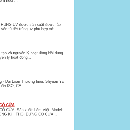
m nuôi ...
ÙNG UV được sản xuất được lắp
ấn tủ tiệt trùng uv phù hợp vớ...
 tạo và nguyên lý hoạt động Nội dung
yên lý hoạt động...
 - Đài Loan Thương hiệu: Shyuan Ya
uẩn ISO, CE -...
 CÓ CỬA
Ó CỬA Sản xuất: Lâm Việt Model:
DÒNG KHÍ THỔI ĐỨNG CÓ CỬA...