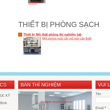
THIẾT BỊ PHÒNG SẠCH
Thiết bị Nội thất phòng thí nghiệm lab
Một phòng nuôi cấy mô mới cần thiết
SCS
BÀN THÍ NGHIỆM
VUI 
Tên
HỌC KỸ
 Bình
Email
*