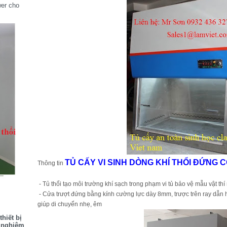
wer cho
TỦ CẤY VI SINH DÒNG KHÍ THỔI ĐỨNG 
Thông tin
- Tủ thổi tạo môi trường khí sạch trong phạm vi tủ bảo vệ mẫu vật thí
- Cửa trượt đứng bằng kính cường lực dày 8mm, trược trên ray dẫn 
giúp di chuyển nhẹ, êm
hiết bị
í nghiệm