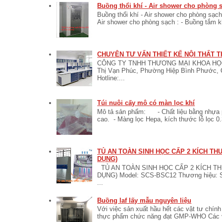
Buồng thổi khí - Air shower cho phòng 
Buồng thổi khí - Air shower cho phòng sạch
Air shower cho phòng sạch : - Buồng tắm khí
CHUYÊN TƯ VẤN THIẾT KẾ NỘI THẤT T
CÔNG TY TNHH THƯƠNG MẠI KHOA HỌC 
Thị Vạn Phúc, Phường Hiệp Bình Phước, 
Hotline:...
Túi nuôi cấy mô có màn lọc khí
Mô tả sản phẩm: - Chất liệu bằng nhựa po
cao. - Màng lọc Hepa, kích thước lỗ lọc 0.
TỦ AN TOÀN SINH HỌC CẤP 2 KÍCH T
DỤNG)
TỦ AN TOÀN SINH HỌC CẤP 2 KÍCH T
DỤNG) Model: SCS-BSC12 Thương hiệu:
...
Buồng laf lấy mẫu nguyên liệu
Với việc sản xuất hầu hết các vật tư chí
thực phẩm chức năng đạt GMP-WHO Các vật