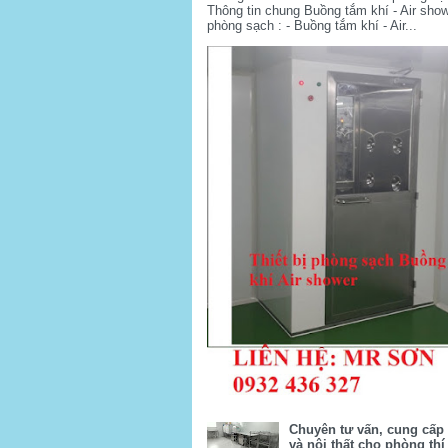
Thông tin chung Buồng tắm khí - Air sho
phòng sạch : - Buồng tắm khí - Air...
Chuyên tư vấn, cung cấp t
và nội thất cho phòng th