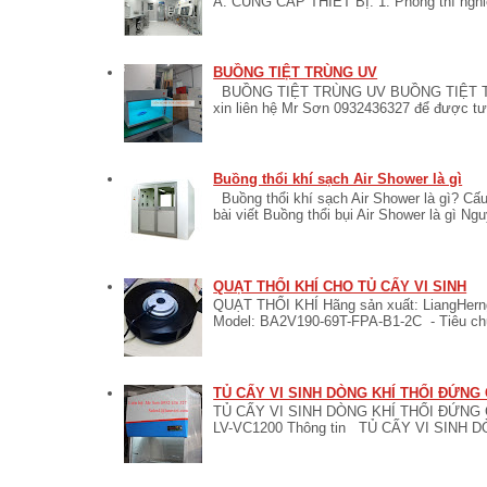
A. CUNG CẤP THIẾT BỊ: 1. Phòng thí nghiệ
BUỒNG TIỆT TRÙNG UV
BUỒNG TIỆT TRÙNG UV BUỒNG TIỆT TR
xin liên hệ Mr Sơn 0932436327 để được tư v
Buồng thổi khí sạch Air Shower là gì
Buồng thổi khí sạch Air Shower là gì? Cấu
bài viết Buồng thổi bụi Air Shower là gì Ngu
QUẠT THỔI KHÍ CHO TỦ CẤY VI SINH
QUẠT THỔI KHÍ Hãng sản xuất: LiangHerng
Model: BA2V190-69T-FPA-B1-2C - Tiêu ch
TỦ CẤY VI SINH DÒNG KHÍ THỔI ĐỨNG
TỦ CẤY VI SINH DÒNG KHÍ THỔI ĐỨNG C
LV-VC1200 Thông tin TỦ CẤY VI SINH 