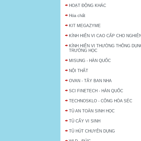
HOẠT ĐỘNG KHÁC
Hóa chất
KIT MEGAZYME
KÍNH HIỂN VI CAO CẤP CHO NGHIÊ
KÍNH HIỂN VI THƯỜNG THÔNG DỤN
TRƯỜNG HỌC
MISUNG - HÀN QUỐC
NỘI THẤT
OVAN - TÂY BAN NHA
SCI FINETECH - HÀN QUỐC
TECHNOSKLO - CÔNG HÒA SÉC
TỦ AN TOÀN SINH HỌC
TỦ CẤY VI SINH
TỦ HÚT CHUYÊN DỤNG