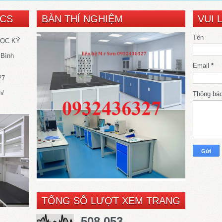
SCS
BÀN THÍ NGHIỆM
VUI 
Tên
HỌC KỸ
 Bình
Email
*
27
m/
Thông bá
TỔNG SỐ LƯỢT XEM TRANG
508,053