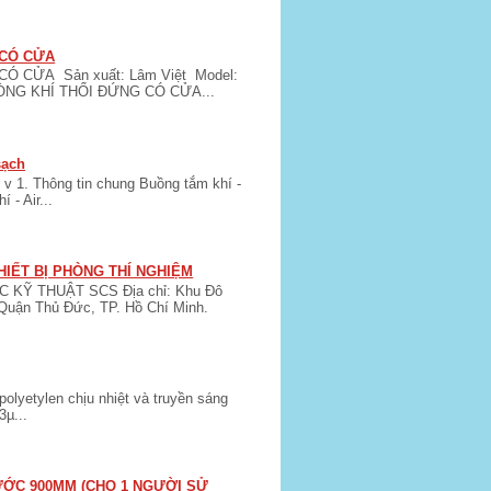
 CÓ CỬA
Ó CỬA Sản xuất: Lâm Việt Model:
DÒNG KHÍ THỔI ĐỨNG CÓ CỬA...
sạch
 v 1. Thông tin chung Buồng tắm khí -
 - Air...
HIẾT BỊ PHÒNG THÍ NGHIỆM
KỸ THUẬT SCS Địa chỉ: Khu Đô
Quận Thủ Đức, TP. Hồ Chí Minh.
lyetylen chịu nhiệt và truyền sáng
3µ...
HƯỚC 900MM (CHO 1 NGƯỜI SỬ