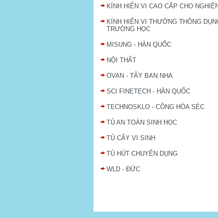
KÍNH HIỂN VI CAO CẤP CHO NGHIÊ
KÍNH HIỂN VI THƯỜNG THÔNG DỤN
TRƯỜNG HỌC
MISUNG - HÀN QUỐC
NỘI THẤT
OVAN - TÂY BAN NHA
SCI FINETECH - HÀN QUỐC
TECHNOSKLO - CÔNG HÒA SÉC
TỦ AN TOÀN SINH HỌC
TỦ CẤY VI SINH
TỦ HÚT CHUYÊN DỤNG
WLD - ĐỨC