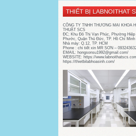
THIẾT BỊ LABNOITHAT 
CÔNG TY TNHH THƯƠNG MẠI KHOA 
THUẬT SCS
ĐC; Khu Đô Thị Vạn Phúc, Phường Hiệp
Phước, Quận Thủ Đức, TP. Hồ Chí Minh
Nhà máy: Q.12, TP. HCM
Phone : chi tiết xin MR SƠN – 09324363
EMAIL: hongsonsu1992@gmail.com/
WEBSITE: https://www.labnoithatscs.co
https://thietbilabhoasinh.com/