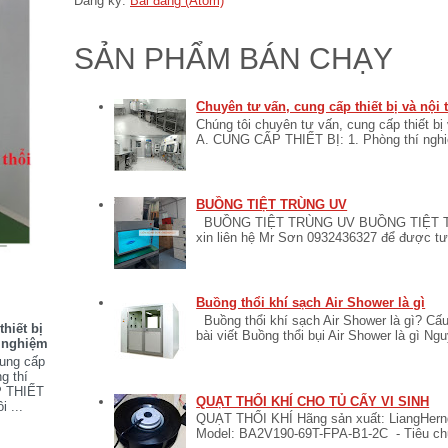
Đăng ký:
Bài đăng (Atom)
SẢN PHẨM BÁN CHẠY
Chuyên tư vấn, cung cấp thiết bị và nội
Chúng tôi chuyên tư vấn, cung cấp thiết bị
A. CUNG CẤP THIẾT BỊ: 1. Phòng thí nghiệ
BUỒNG TIỆT TRÙNG UV
BUỒNG TIỆT TRÙNG UV BUỒNG TIỆT TR
xin liên hệ Mr Sơn 0932436327 để được tư v
Buồng thổi khí sạch Air Shower là gì
Buồng thổi khí sạch Air Shower là gì? Cấu
hiết bị
bài viết Buồng thổi bụi Air Shower là gì Ngu
í nghiệm
cung cấp
ng thí
P THIẾT
QUẠT THỔI KHÍ CHO TỦ CẤY VI SINH
i ...
QUẠT THỔI KHÍ Hãng sản xuất: LiangHerng
Model: BA2V190-69T-FPA-B1-2C - Tiêu ch