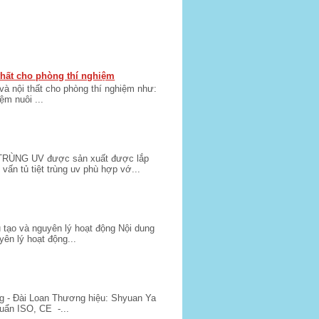
 thất cho phòng thí nghiệm
 và nội thất cho phòng thí nghiệm như:
m nuôi ...
ÙNG UV được sản xuất được lắp
ấn tủ tiệt trùng uv phù hợp vớ...
 tạo và nguyên lý hoạt động Nội dung
yên lý hoạt động...
 - Đài Loan Thương hiệu: Shyuan Ya
uẩn ISO, CE -...