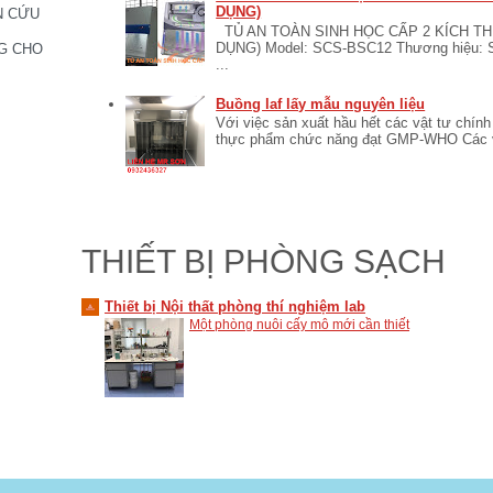
DỤNG)
N CỨU
TỦ AN TOÀN SINH HỌC CẤP 2 KÍCH T
DỤNG) Model: SCS-BSC12 Thương hiệu:
G CHO
...
Buồng laf lấy mẫu nguyên liệu
Với việc sản xuất hầu hết các vật tư chí
thực phẩm chức năng đạt GMP-WHO Các vật
THIẾT BỊ PHÒNG SẠCH
Thiết bị Nội thất phòng thí nghiệm lab
Một phòng nuôi cấy mô mới cần thiết