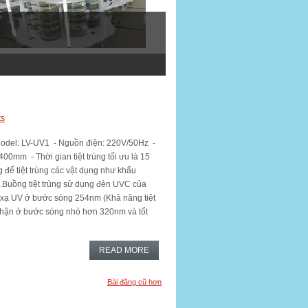
ts
el: LV-UV1 - Nguồn điện: 220V/50Hz -
mm - Thời gian tiệt trùng tối ưu là 15
g để tiệt trùng các vật dụng như khẩu
….Buồng tiệt trùng sử dụng đèn UVC của
xạ UV ở bước sóng 254nm (Khả năng tiệt
 nhận ở bước sóng nhỏ hơn 320nm và tốt
READ MORE
Bài đăng cũ hơn