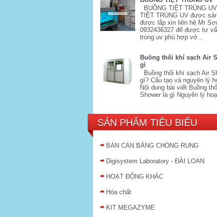
BUỒNG TIỆT TRÙNG U
TIỆT TRÙNG UV được sản
được lắp xin liên hệ Mr Sơ
0932436327 để được tư vấn
trùng uv phù hợp vớ...
Buồng thổi khí sạch Air 
gì
Buồng thổi khí sạch Air S
gì? Cấu tạo và nguyên lý h
Nội dung bài viết Buồng thổi
Shower là gì Nguyên lý hoạ
SẢN PHẨM TIÊU BIỂU
BÀN CÂN BẰNG CHỐNG RUNG
Digisystem Laboratory - ĐÀI LOAN
HOẠT ĐỘNG KHÁC
Hóa chất
KIT MEGAZYME