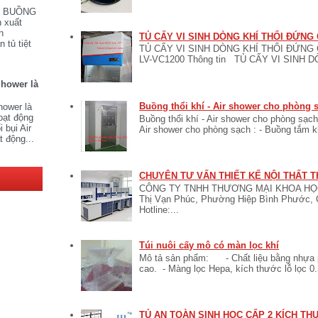
V BUỒNG
 xuất
n
TỦ CẤY VI SINH DÒNG KHÍ THỔI ĐỨNG
 tủ tiệt
TỦ CẤY VI SINH DÒNG KHÍ THỔI ĐỨNG C
LV-VC1200 Thông tin TỦ CẤY VI SINH 
Shower là
Buồng thổi khí - Air shower cho phòng 
hower là
oạt động
Buồng thổi khí - Air shower cho phòng sạch
 bụi Air
Air shower cho phòng sạch : - Buồng tắm khí
t động...
CHUYÊN TƯ VẤN THIẾT KẾ NỘI THẤT T
CÔNG TY TNHH THƯƠNG MẠI KHOA HỌC 
Thị Vạn Phúc, Phường Hiệp Bình Phước, 
Hotline:...
Túi nuôi cấy mô có màn lọc khí
Mô tả sản phẩm: - Chất liệu bằng nhựa po
cao. - Màng lọc Hepa, kích thước lỗ lọc 0.
TỦ AN TOÀN SINH HỌC CẤP 2 KÍCH T