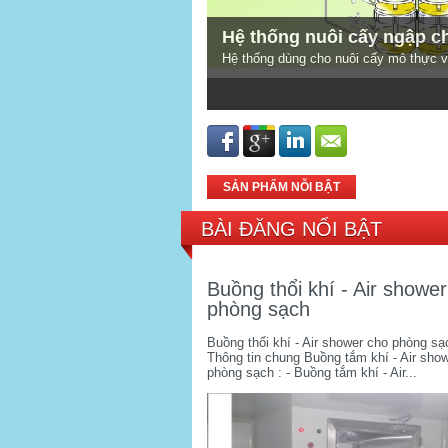
Hệ thống nuôi cấy ngập c
Hệ thống dùng cho nuôi cấy mô thực v
1
2
3
4
5
SẢN PHẨM NỖI BẬT
BÀI ĐĂNG NỔI BẬT
Buồng thổi khí - Air showe
phòng sạch
Buồng thổi khí - Air shower cho phòng sạ
Thông tin chung Buồng tắm khí - Air sho
phòng sạch : - Buồng tắm khí - Air...