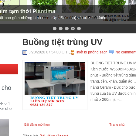
hìm tạm thời Plantima
ật bao gồm những bình nuôi cây (Plantima) và bộ điều khiển
Buồng tiệt trùng UV
3/20/2020 07:54:00 CH
Thiết bị phòng sạch
No commen
BUỒNG TIỆT TRÙNG UV Mod
Kích thước: W550xH450xD400
phút - Buồng tiệt trùng dùn
trang, tiền, khăn, quần áo
r cho
hãng Osram - Đức cho bức 
trùng của tia UV được ghi
nhất ở 260nm). -...
ch v 1.
wer cho
Bài đăng mới hơn
Trang chủ