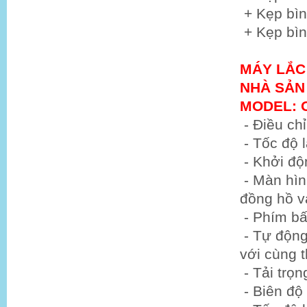
+ Kẹp bìn
+ Kẹp bìn
MÁY LẮC
NHÀ SẢN 
MODEL: 
- Điều chỉ
- Tốc độ l
- Khởi độ
- Màn hình
đồng hồ v
- Phím b
- Tự động 
với cùng t
- Tải trọn
- Biên độ