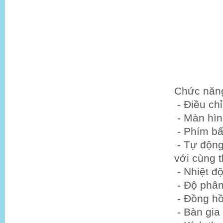
Chức năn
- Điều chỉ
- Màn hình
- Phím b
- Tự động 
với cùng t
- Nhiệt đ
- Độ phân
- Đồng hồ
- Bàn gia