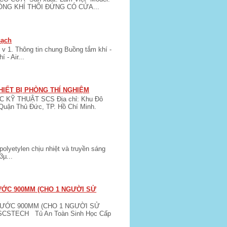
DÒNG KHÍ THỔI ĐỨNG CÓ CỬA...
sạch
 v 1. Thông tin chung Buồng tắm khí -
 - Air...
HIẾT BỊ PHÒNG THÍ NGHIỆM
KỸ THUẬT SCS Địa chỉ: Khu Đô
Quận Thủ Đức, TP. Hồ Chí Minh.
lyetylen chịu nhiệt và truyền sáng
3µ...
HƯỚC 900MM (CHO 1 NGƯỜI SỬ
HƯỚC 900MM (CHO 1 NGƯỜI SỬ
 SCSTECH Tủ An Toàn Sinh Học Cấp