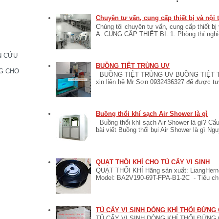
Chuyên tư vấn, cung cấp thiết bị và nội
Chúng tôi chuyên tư vấn, cung cấp thiết bị
A. CUNG CẤP THIẾT BỊ: 1. Phòng thí nghiệ
N CỨU
BUỒNG TIỆT TRÙNG UV
G CHO
BUỒNG TIỆT TRÙNG UV BUỒNG TIỆT TR
xin liên hệ Mr Sơn 0932436327 để được tư v
Buồng thổi khí sạch Air Shower là gì
Buồng thổi khí sạch Air Shower là gì? Cấu
bài viết Buồng thổi bụi Air Shower là gì Ngu
QUẠT THỔI KHÍ CHO TỦ CẤY VI SINH
QUẠT THỔI KHÍ Hãng sản xuất: LiangHerng
Model: BA2V190-69T-FPA-B1-2C - Tiêu ch
TỦ CẤY VI SINH DÒNG KHÍ THỔI ĐỨNG
TỦ CẤY VI SINH DÒNG KHÍ THỔI ĐỨNG C