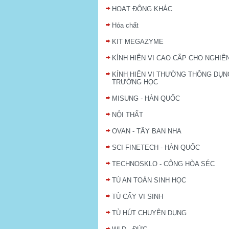
HOẠT ĐỘNG KHÁC
Hóa chất
KIT MEGAZYME
KÍNH HIỂN VI CAO CẤP CHO NGHIÊ
KÍNH HIỂN VI THƯỜNG THÔNG DỤN
TRƯỜNG HỌC
MISUNG - HÀN QUỐC
NỘI THẤT
OVAN - TÂY BAN NHA
SCI FINETECH - HÀN QUỐC
TECHNOSKLO - CÔNG HÒA SÉC
TỦ AN TOÀN SINH HỌC
TỦ CẤY VI SINH
TỦ HÚT CHUYÊN DỤNG