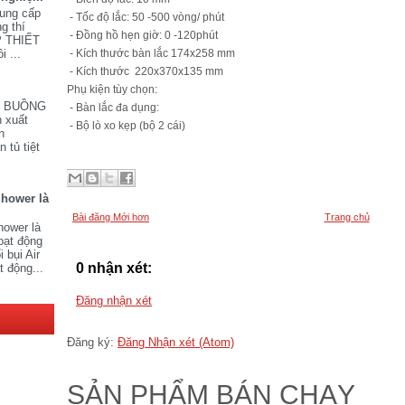
cung cấp
- Tốc độ lắc: 50 -500 vòng/ phút
ng thí
- Đồng hồ hẹn giờ: 0 -120phút
P THIẾT
i ...
- Kích thước bàn lắc 174x258 mm
- Kích thước 220x370x135 mm
Phụ kiện tùy chọn:
V BUỒNG
- Bàn lắc đa dụng:
 xuất
- Bộ lò xo kẹp (bộ 2 cái)
n
 tủ tiệt
Shower là
Bài đăng Mới hơn
Trang chủ
hower là
oạt động
 bụi Air
0 nhận xét:
t động...
Đăng nhận xét
Đăng ký:
Đăng Nhận xét (Atom)
SẢN PHẨM BÁN CHẠY