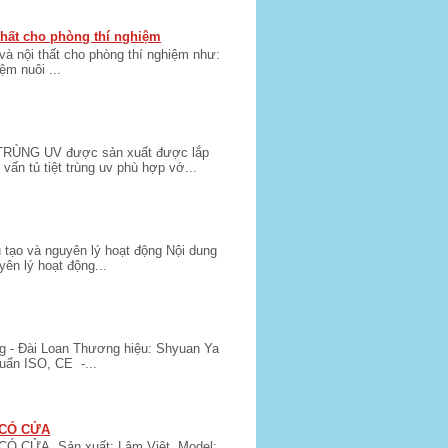
 thất cho phòng thí nghiệm
 và nội thất cho phòng thí nghiệm như:
m nuôi ...
ÙNG UV được sản xuất được lắp
ấn tủ tiệt trùng uv phù hợp vớ...
 tạo và nguyên lý hoạt động Nội dung
yên lý hoạt động...
 - Đài Loan Thương hiệu: Shyuan Ya
uẩn ISO, CE -...
 CÓ CỬA
Ó CỬA Sản xuất: Lâm Việt Model: