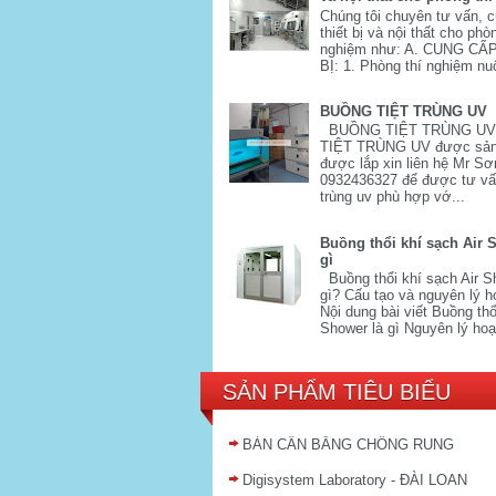
Chúng tôi chuyên tư vấn, 
thiết bị và nội thất cho phò
nghiệm như: A. CUNG CẤ
BỊ: 1. Phòng thí nghiệm nuô
BUỒNG TIỆT TRÙNG UV
BUỒNG TIỆT TRÙNG U
TIỆT TRÙNG UV được sản
được lắp xin liên hệ Mr Sơ
0932436327 để được tư vấn
trùng uv phù hợp vớ...
Buồng thổi khí sạch Air 
gì
Buồng thổi khí sạch Air S
gì? Cấu tạo và nguyên lý h
Nội dung bài viết Buồng thổi
Shower là gì Nguyên lý hoạ
SẢN PHẨM TIÊU BIỂU
BÀN CÂN BẰNG CHỐNG RUNG
Digisystem Laboratory - ĐÀI LOAN