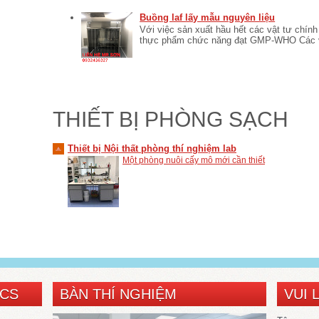
Buồng laf lấy mẫu nguyên liệu
Với việc sản xuất hầu hết các vật tư chí
thực phẩm chức năng đạt GMP-WHO Các vật
THIẾT BỊ PHÒNG SẠCH
Thiết bị Nội thất phòng thí nghiệm lab
Một phòng nuôi cấy mô mới cần thiết
SCS
BÀN THÍ NGHIỆM
VUI 