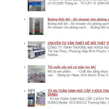
LV-VC1200 Thông tin TỦ CẤY VI SINH 
Buồng thổi khí - Air shower cho phòng 
Buồng thổi khí - Air shower cho phòng sạch
Air shower cho phòng sạch : - Buồng tắm khí
CHUYÊN TƯ VẤN THIẾT KẾ NỘI THẤT T
CÔNG TY TNHH THƯƠNG MẠI KHOA HỌC 
Thị Vạn Phúc, Phường Hiệp Bình Phước, 
Hotline:...
Túi nuôi cấy mô có màn lọc khí
Mô tả sản phẩm: - Chất liệu bằng nhựa po
cao. - Màng lọc Hepa, kích thước lỗ lọc 0.
TỦ AN TOÀN SINH HỌC CẤP 2 KÍCH T
DỤNG)
TỦ AN TOÀN SINH HỌC CẤP 2 KÍCH T
DỤNG) Model: SCS-BSC12 Thương hiệu:
...