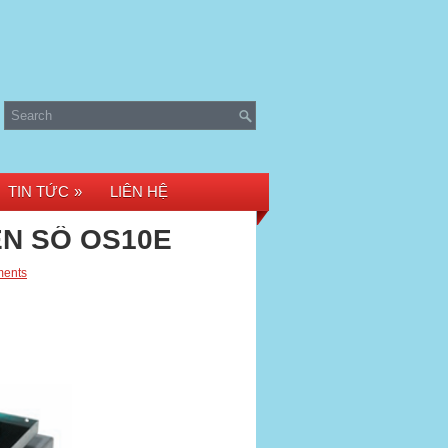
TIN TỨC
»
LIÊN HỆ
ỆN SỐ OS10E
ents