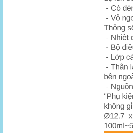
- Có đèn
- Vỏ ng
Thông số
- Nhiệt 
- Bộ điề
- Lớp cá
- Thân 
bên ngo
- Nguồn 
"Phụ kiệ
không g
Ø12.7 x
100ml~5