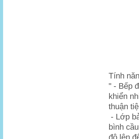
Tính nă
" - Bếp 
khiển nh
thuận ti
- Lớp bả
bình cầu 
độ lên đ