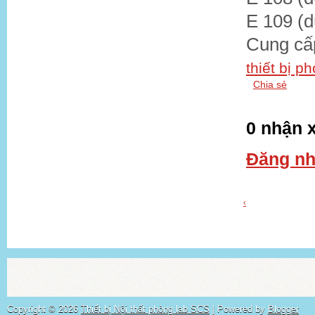
E 109 (
Cung cấ
thiết bị p
Chia sẻ
0 nhận x
Đăng nh
‹
Copyright ©
2026
Thiết bị Nội thất phòng lab SCS
| Powered by
Blogger