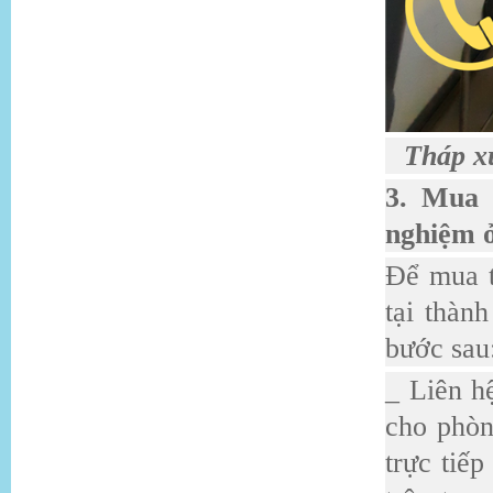
Tháp xử
3. Mua 
nghiệm ở
Để mua t
tại thàn
bước sau
_ Liên h
cho phòn
trực tiếp