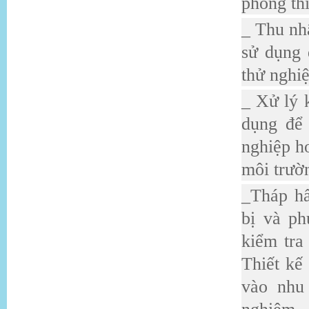
phòng th
_ Thu nh
sử dụng 
thử nghi
_ Xử lý 
dụng để 
nghiệp h
môi trườ
_Tháp hấ
bị và ph
kiểm tra
Thiết kế
vào nhu