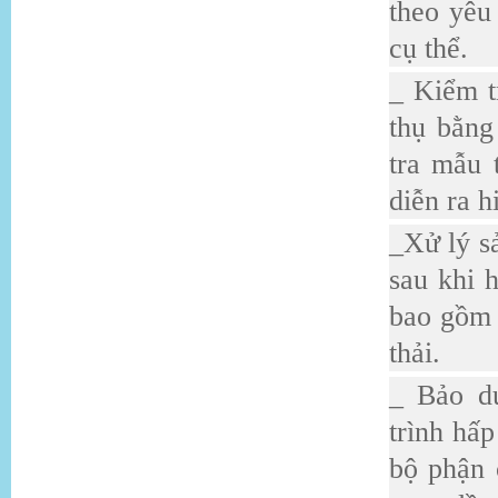
theo yêu
cụ thể.
_ Kiểm t
thụ bằng
tra mẫu 
diễn ra h
_Xử lý s
sau khi 
bao gồm 
thải.
_ Bảo d
trình hấ
bộ phận 