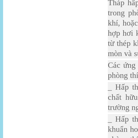
Tháp hấp
trong ph
khí, hoặ
hợp hơi 
từ thép 
mòn và s
Các ứng 
phòng th
_ Hấp th
chất hữ
trường n
_ Hấp th
khuẩn ho