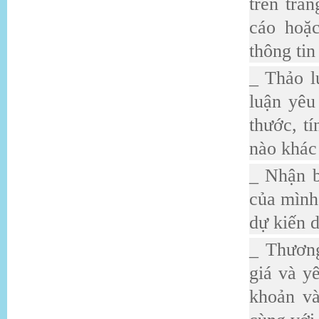
trên tra
cáo hoặc
thông tin
_ Thảo l
luận yêu
thước, tí
nào khác 
_ Nhận b
của mình
dự kiến d
_ Thương
giá và y
khoản và