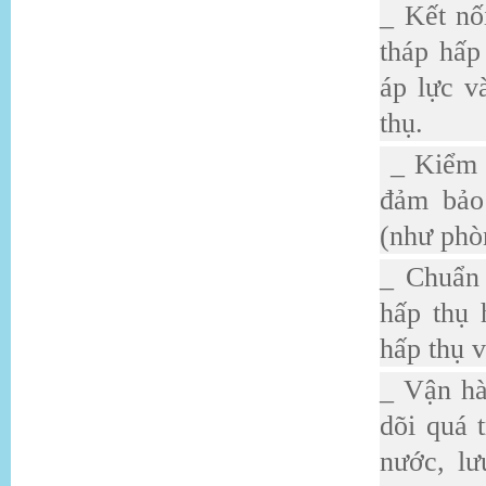
_ Kết nố
tháp hấp
áp lực v
thụ.
_ Kiểm t
đảm bảo
(như phò
_ Chuẩn 
hấp thụ 
hấp thụ v
_ Vận hà
dõi quá 
nước, lư