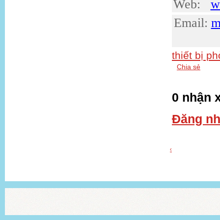
Web:
w
Email:
m
thiết bị p
Chia sẻ
0 nhận x
Đăng nh
‹