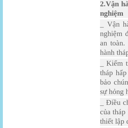
2.Vận h
nghiệm
_ Vận hà
nghiệm đ
an toàn.
hành tháp
_ Kiểm t
tháp hấp
bảo chún
sự hỏng h
_ Điều c
của tháp
thiết lập