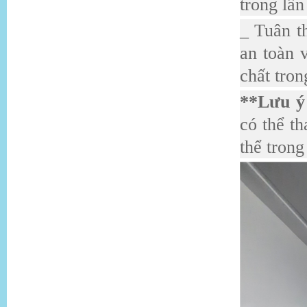
trong lần
_ Tuân t
an toàn 
chất tron
**Lưu ý
có thể th
thể trong