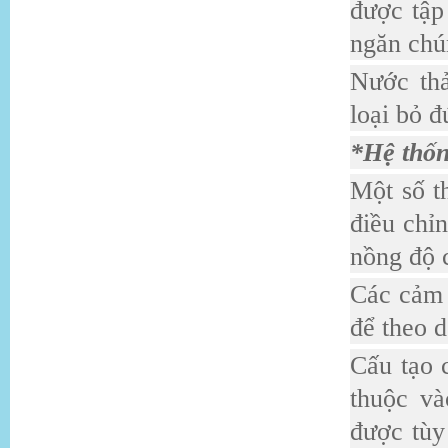
được tập
ngăn chú
Nước thả
loại bỏ 
*Hệ thốn
Một số t
điều chỉn
nồng độ 
Các cảm 
để theo d
Cấu tạo 
thuộc và
được tùy