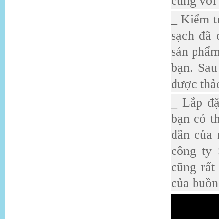
cùng với 
_ Kiểm t
sạch đã 
sản phẩm
bạn. Sau
được thả
_ Lắp đặ
bạn có t
dẫn của 
công ty 
cũng rất
của buồng