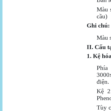
Màu s
cầu)
Ghi chú:
Màu s
II. Cấu t
1. Kệ hóa
Phía 
3000
điện.
Kệ 2
Pheno
Tùy c