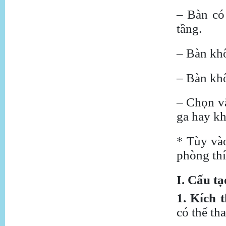
– Bàn có 
tầng.
– Bàn khô
– Bàn khô
– Chọn vậ
ga hay kh
* Tùy và
phòng th
I. Cấu t
1. Kích 
có thể th