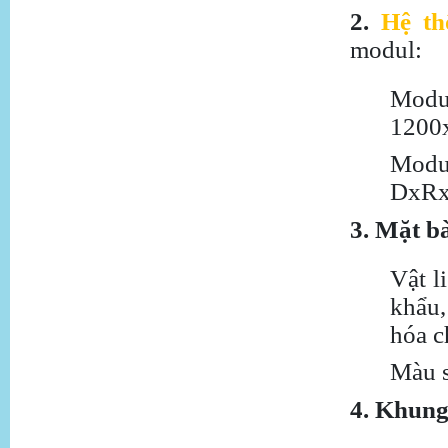
2.
Hệ th
modul:
Mod
1200
Modu
DxR
3. Mặt b
Vật l
khẩu,
hóa c
Màu s
4. Khung