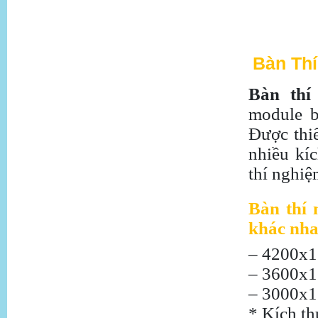
Bàn Th
Bàn thí
module b
Được thiế
nhiều kí
thí nghiệ
Bàn thí 
khác nh
– 4200x
– 3600x
– 3000x
* Kích th