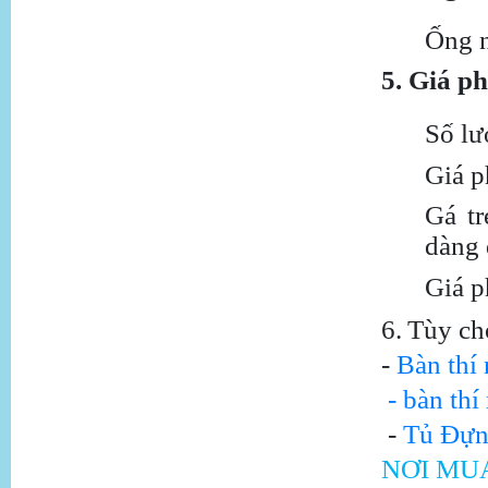
Ống n
5. Giá p
Số lư
Giá p
Gá tr
dàng 
Giá p
6.
Tùy chọ
-
Bàn thí
- bàn th
-
Tủ Đựn
NƠI MU