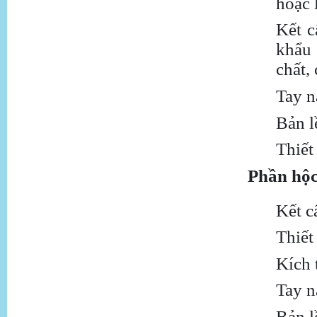
hoặc 
Kết 
khẩu 
chất,
Tay n
Bản l
Thiết
Phần hộc
Kết 
Thiết
Kích
Tay n
Bản l