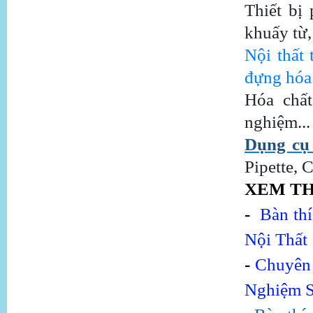
Thiết bị
khuấy từ, 
Nội thất 
đựng hóa c
Hóa chất
nghiệm...
Dụng cụ 
Pipette, 
XEM T
-
Bàn th
Nội Thất
-
Chuyên 
Nghiệm S