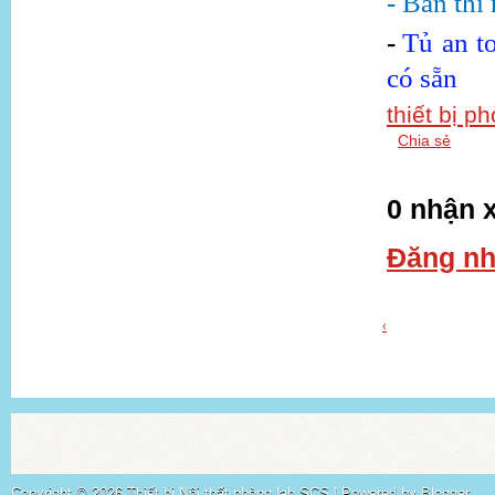
-
Bàn thí
-
Tủ an t
có sẵn
thiết bị p
Chia sẻ
0 nhận x
Đăng nh
‹
Copyright ©
2026
Thiết bị Nội thất phòng lab SCS
| Powered by
Blogger