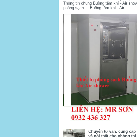
Thông tin chung Buồng tắm khí - Air sho
phòng sạch : - Buồng tắm khí - Air...
Chuyên tư vấn, cung cấp t
và nội thất cho phòng th