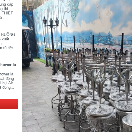
cung cấp
ng thí
P THIẾT
i ...
V BUỒNG
 xuất
n
 tủ tiệt
Shower là
hower là
oạt động
 bụi Air
t động...