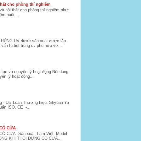
 thất cho phòng thí nghiệm
 và nội thất cho phòng thí nghiệm như:
m nuôi ...
ÙNG UV được sản xuất được lắp
ấn tủ tiệt trùng uv phù hợp vớ...
 tạo và nguyên lý hoạt động Nội dung
yên lý hoạt động...
 - Đài Loan Thương hiệu: Shyuan Ya
uẩn ISO, CE -...
 CÓ CỬA
Ó CỬA Sản xuất: Lâm Việt Model:
DÒNG KHÍ THỔI ĐỨNG CÓ CỬA...