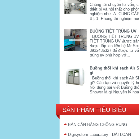
Chúng tôi chuyên tư vấn, 
thiết bị và nội thất cho phò
nghiệm như: A. CUNG CẤ
BỊ: 1. Phòng thí nghiệm nuô
BUỒNG TIỆT TRÙNG UV
BUỒNG TIỆT TRÙNG U
TIỆT TRÙNG UV được sản
được lắp xin liên hệ Mr Sơ
0932436327 để được tư vấn
trùng uv phù hợp vớ...
Buồng thổi khí sạch Air 
gì
Buồng thổi khí sạch Air S
gì? Cấu tạo và nguyên lý h
Nội dung bài viết Buồng thổi
Shower là gì Nguyên lý hoạ
SẢN PHẨM TIÊU BIỂU
BÀN CÂN BẰNG CHỐNG RUNG
Digisystem Laboratory - ĐÀI LOAN