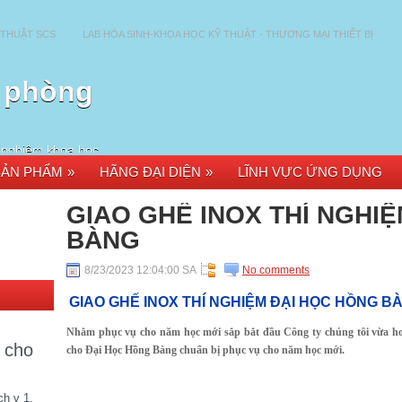
 THUẬT SCS
LAB HÓA SINH-KHOA HỌC KỸ THUẬT - THƯƠNG MẠI THIẾT BỊ
t phòng
í nghiệm khoa học
óa học & dược phẩm.
SẢN PHẨM
»
HÃNG ĐẠI DIỆN
»
LĨNH VỰC ỨNG DỤNG
ững cơ quan nghiên
 đại học, bệnh viện
 toàn bộ lãnh thổ
GIAO GHẾ INOX THÍ NGHI
BÀNG
8/23/2023 12:04:00 SA
No comments
GIAO GHẾ INOX THÍ NGHIỆM ĐẠI HỌC HỒNG B
Nhằm phục vụ cho năm học mới sắp bắt đầu Công ty chúng tôi vừa ho
r cho
cho Đại Học Hồng Bàng chuẩn bị phục vụ cho năm học mới.
ch v 1.