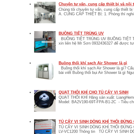
Chuyên tư vấn, cung cấp thiết bị và nội
Chúng tôi chuyên tư vấn, cung cấp thiết bị
A. CUNG CẤP THIẾT BỊ: 1. Phòng thí nghiệ
BUỒNG TIỆT TRÙNG UV
BUỒNG TIỆT TRÙNG UV BUỒNG TIỆT TR
xin liên hệ Mr Sơn 0932436327 để được tư v
Buồng thổi khí sạch Air Shower là gì
Buồng thổi khí sạch Air Shower là gì? Cấu
bài viết Buồng thổi bụi Air Shower là gì Ngu
QUẠT THỔI KHÍ CHO TỦ CẤY VI SINH
QUẠT THỔI KHÍ Hãng sản xuất: LiangHerng
Model: BA2V190-69T-FPA-B1-2C - Tiêu ch
TỦ CẤY VI SINH DÒNG KHÍ THỔI ĐỨNG
TỦ CẤY VI SINH DÒNG KHÍ THỔI ĐỨNG C
LV-VC1200 Thông tin TỦ CẤY VI SINH 