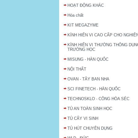
HOẠT ĐỘNG KHÁC
Hóa chất
KIT MEGAZYME
KÍNH HIỂN VI CAO CẤP CHO NGHIÊ
KÍNH HIỂN VI THƯỜNG THÔNG DỤN
TRƯỜNG HỌC
MISUNG - HÀN QUỐC
NỘI THẤT
OVAN - TÂY BAN NHA
SCI FINETECH - HÀN QUỐC
TECHNOSKLO - CÔNG HÒA SÉC
TỦ AN TOÀN SINH HỌC
TỦ CẤY VI SINH
TỦ HÚT CHUYÊN DỤNG