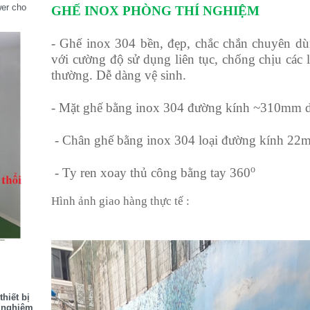
wer cho
GHẾ INOX PHÒNG THÍ NGHIỆM
- Ghế inox 304 bền, đẹp, chắc chắn chuyên d
với cường độ sử dụng liên tục, chống chịu các 
thường. Dễ dàng vệ sinh.
- Mặt ghế bằng inox 304 đường kính ~310mm
- Chân ghế bằng inox 304 loại đường kính 2
o
- Ty ren xoay thủ công bằng tay 360
Hình ảnh giao hàng thực tế :
hiết bị
í nghiệm