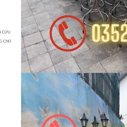
N CỨU
G CHO