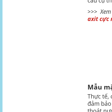
cầu cụ t
>>> Xem
axit cực
Mẫu mặ
Thực tế,
đảm bảo 
thoát nướ