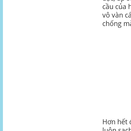
cầu của 
vô vàn c
chống mà
Hơn hết 
luôn sạch