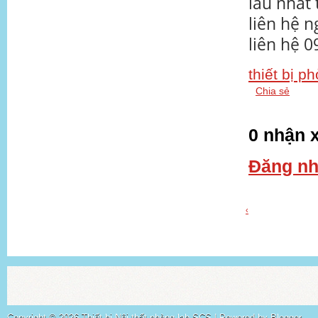
lâu nhất 
liên hệ 
liên hệ 
thiết bị p
Chia sẻ
0 nhận x
Đăng nh
‹
Copyright ©
2026
Thiết bị Nội thất phòng lab SCS
| Powered by
Blogger