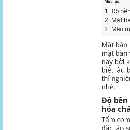
Mục lục:
1.
Độ bền
2.
Mặt bàn
3.
Mẫu mặ
Mặt bàn 
mặt bàn 
nay bởi 
biệt lâu
thí nghi
nhé.
Độ bền 
hóa ch
Tấm comp
đặc, áp 