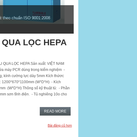
t theo chuẩn ISO 9001:2008
 QUA LỌC HEPA
 QUA LỌC HEPA Sản xuất: VIỆT NAM
ứa máy PCR dùng trong kiểm nghiệm -
ng, kính cường lực dày 5mm Kích thứơc
ai: 1200*670*1100mm (W*D*H) - Kích
mm (W*D*H) Thông số kỹ thuật tủ: - Phần
2mm sơn tĩnh điện. - Tủ nghiêng 10o cho
READ MORE
Bài đăng cũ hơn