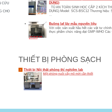
DỤNG)
N CỨU
TỦ AN TOÀN SINH HỌC CẤP 2 KÍCH T
DỤNG) Model: SCS-BSC12 Thương hiệu:
G CHO
...
Buồng laf lấy mẫu nguyên liệu
Với việc sản xuất hầu hết các vật tư chí
thực phẩm chức năng đạt GMP-WHO Các vật
THIẾT BỊ PHÒNG SẠCH
Thiết bị Nội thất phòng thí nghiệm lab
Một phòng nuôi cấy mô mới cần thiết