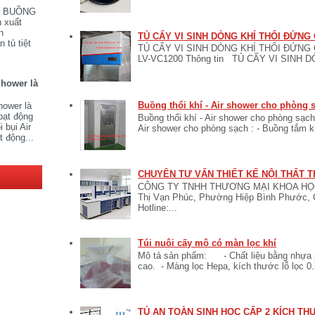
V BUỒNG
 xuất
n
TỦ CẤY VI SINH DÒNG KHÍ THỔI ĐỨNG
 tủ tiệt
TỦ CẤY VI SINH DÒNG KHÍ THỔI ĐỨNG C
LV-VC1200 Thông tin TỦ CẤY VI SINH 
Shower là
Buồng thổi khí - Air shower cho phòng 
hower là
oạt động
Buồng thổi khí - Air shower cho phòng sạch
 bụi Air
Air shower cho phòng sạch : - Buồng tắm khí
t động...
CHUYÊN TƯ VẤN THIẾT KẾ NỘI THẤT T
CÔNG TY TNHH THƯƠNG MẠI KHOA HỌC 
Thị Vạn Phúc, Phường Hiệp Bình Phước, 
Hotline:...
Túi nuôi cấy mô có màn lọc khí
Mô tả sản phẩm: - Chất liệu bằng nhựa po
cao. - Màng lọc Hepa, kích thước lỗ lọc 0.
TỦ AN TOÀN SINH HỌC CẤP 2 KÍCH T