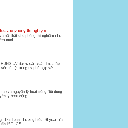
 thất cho phòng thí nghiệm
 và nội thất cho phòng thí nghiệm như:
m nuôi ...
ÙNG UV được sản xuất được lắp
ấn tủ tiệt trùng uv phù hợp vớ...
 tạo và nguyên lý hoạt động Nội dung
yên lý hoạt động...
 - Đài Loan Thương hiệu: Shyuan Ya
uẩn ISO, CE -...