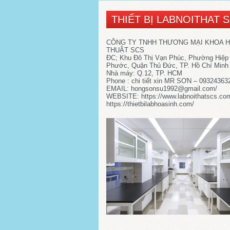
THIẾT BỊ LABNOITHAT 
CÔNG TY TNHH THƯƠNG MẠI KHOA 
THUẬT SCS
ĐC; Khu Đô Thị Vạn Phúc, Phường Hiệp
Phước, Quận Thủ Đức, TP. Hồ Chí Minh
Nhà máy: Q.12, TP. HCM
Phone : chi tiết xin MR SƠN – 09324363
EMAIL: hongsonsu1992@gmail.com/
WEBSITE: https://www.labnoithatscs.co
https://thietbilabhoasinh.com/