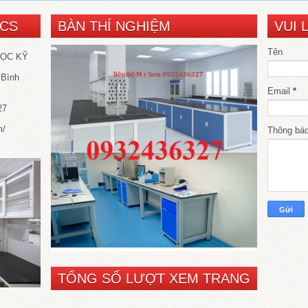
SCS
BÀN THÍ NGHIỆM
VUI 
Tên
HỌC KỸ
 Bình
Email
*
27
m/
Thông bá
TỔNG SỐ LƯỢT XEM TRANG