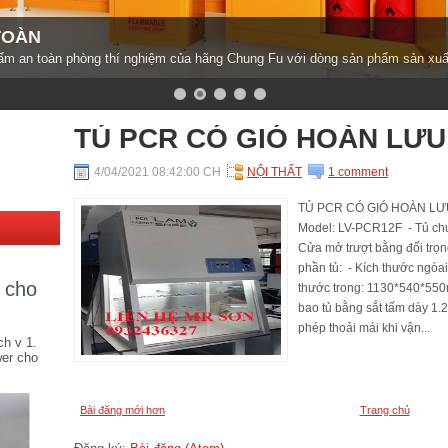
TOÀN
m an toàn phòng thí nghiệm của hãng Chung Fu với dòng sản phẩm sản xuấ
TỦ PCR CÓ GIÓ HOÀN LƯU
4/04/2021 08:42:00 CH
NỘI THẤT
1 comment
TỦ PCR CÓ GIÓ HOÀN LƯU
Model: LV-PCR12F - Tủ ch
Cửa mở trượt bằng đối trọ
phần tủ: - Kích thước ngò
r cho
thước trong: 1130*540*550
bao tủ bằng sắt tấm dày 1.
phép thoải mái khi vận...
ch v 1.
wer cho
Bài đăng mới hơn
Trang chủ