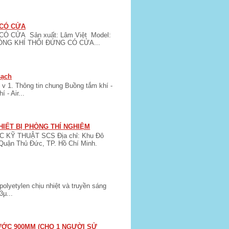
 CÓ CỬA
Ó CỬA Sản xuất: Lâm Việt Model:
DÒNG KHÍ THỔI ĐỨNG CÓ CỬA...
sạch
 v 1. Thông tin chung Buồng tắm khí -
 - Air...
HIẾT BỊ PHÒNG THÍ NGHIỆM
KỸ THUẬT SCS Địa chỉ: Khu Đô
Quận Thủ Đức, TP. Hồ Chí Minh.
lyetylen chịu nhiệt và truyền sáng
3µ...
HƯỚC 900MM (CHO 1 NGƯỜI SỬ