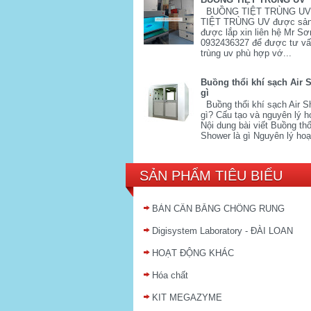
BUỒNG TIỆT TRÙNG U
TIỆT TRÙNG UV được sản
được lắp xin liên hệ Mr Sơ
0932436327 để được tư vấn
trùng uv phù hợp vớ...
Buồng thổi khí sạch Air 
gì
Buồng thổi khí sạch Air S
gì? Cấu tạo và nguyên lý h
Nội dung bài viết Buồng thổi
Shower là gì Nguyên lý hoạ
SẢN PHẨM TIÊU BIỂU
BÀN CÂN BẰNG CHỐNG RUNG
Digisystem Laboratory - ĐÀI LOAN
HOẠT ĐỘNG KHÁC
Hóa chất
KIT MEGAZYME