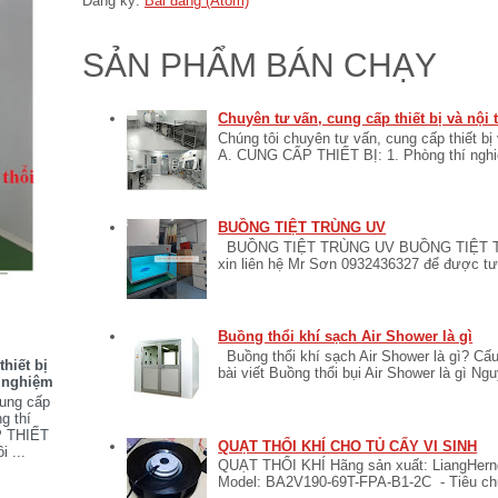
Đăng ký:
Bài đăng (Atom)
SẢN PHẨM BÁN CHẠY
Chuyên tư vấn, cung cấp thiết bị và nội
Chúng tôi chuyên tư vấn, cung cấp thiết bị
A. CUNG CẤP THIẾT BỊ: 1. Phòng thí nghiệ
BUỒNG TIỆT TRÙNG UV
BUỒNG TIỆT TRÙNG UV BUỒNG TIỆT TR
xin liên hệ Mr Sơn 0932436327 để được tư v
Buồng thổi khí sạch Air Shower là gì
Buồng thổi khí sạch Air Shower là gì? Cấu
hiết bị
bài viết Buồng thổi bụi Air Shower là gì Ngu
í nghiệm
cung cấp
ng thí
P THIẾT
QUẠT THỔI KHÍ CHO TỦ CẤY VI SINH
i ...
QUẠT THỔI KHÍ Hãng sản xuất: LiangHerng
Model: BA2V190-69T-FPA-B1-2C - Tiêu ch