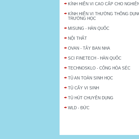
KÍNH HIỂN VI CAO CẤP CHO NGHIÊ
KÍNH HIỂN VI THƯỜNG THÔNG DỤN
TRƯỜNG HỌC
MISUNG - HÀN QUỐC
NỘI THẤT
OVAN - TÂY BAN NHA
SCI FINETECH - HÀN QUỐC
TECHNOSKLO - CÔNG HÒA SÉC
TỦ AN TOÀN SINH HỌC
TỦ CẤY VI SINH
TỦ HÚT CHUYÊN DỤNG
WLD - ĐỨC