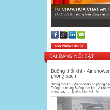
TỦ CHỨA HÓA CHẤT AN 
YAKOS65 là thương hiệu dòng sản phẩ
1
2
3
4
5
SẢN PHẨM NỖI BẬT
BÀI ĐĂNG NỔI BẬT
Buồng thổi khí - Air showe
phòng sạch
Buồng thổi khí - Air shower cho phòng sạ
Thông tin chung Buồng tắm khí - Air sho
phòng sạch : - Buồng tắm khí - Air...