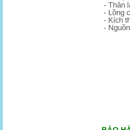
- Thân 
- Lồng 
- Kích
- Nguồn
BẢO H