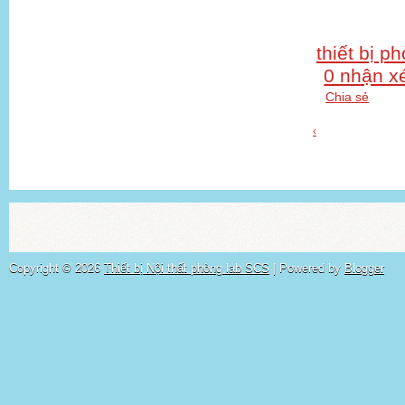
thiết bị p
0 nhận x
Chia sẻ
‹
Copyright ©
2026
Thiết bị Nội thất phòng lab SCS
| Powered by
Blogger