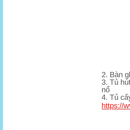
​2. Bàn 
3. Tủ hú
nổ
4. Tủ cấy
https:/