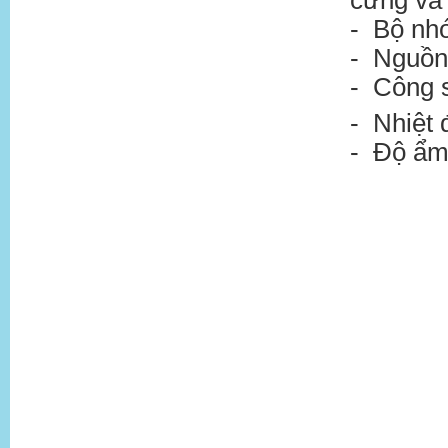
- Bộ nhớ
- Nguồn 
- Công s
- Nhiệt 
- Độ ẩm: