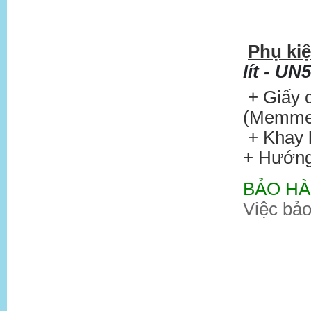
Phụ ki
lít - UN
+ Giấy c
(Memmer
+ Khay l
+ Hướng
BẢO H
Việc bảo