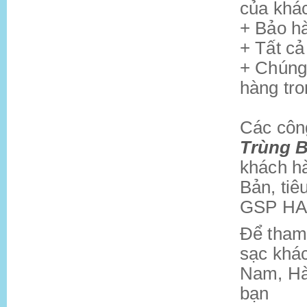
của khá
+ Bảo h
+ Tất cả 
+ Chúng 
hàng tr
Các côn
Trùng B
khách h
Bản, ti
GSP HA
Để tham
sạc khá
Nam, Hà
bạn