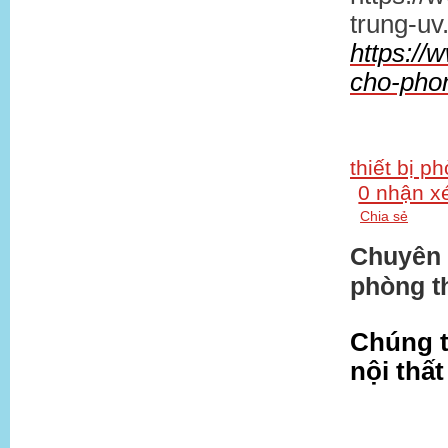
trung-uv
https://
cho-pho
thiết bị p
0 nhận x
Chia sẻ
Chuyên t
phòng t
Chúng t
nội thấ