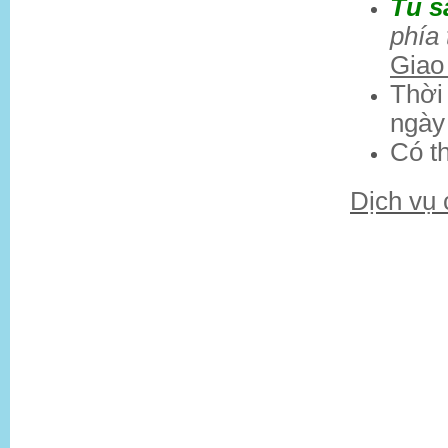
Tủ s
phía
Giao
Thời
ngày
Có t
Dịch vụ