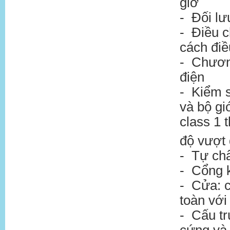
giờ
- Đối lư
- Điều c
cách điề
- Chương
điện
- Kiểm s
và bộ gi
class 1 
độ vượt
- Tự chẩ
- Cổng k
- Cửa: c
toàn với
- Cấu tr
cứng và 