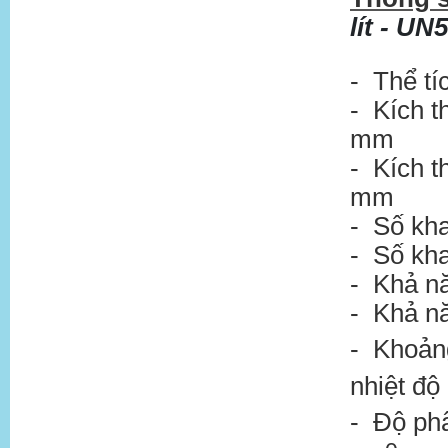
lít - UN
- Thể tíc
- Kích t
mm
- Kích t
mm
- Số kha
- Số kha
- Khả nă
- Khả nă
- Khoảng
nhiệt độ
- Độ phân