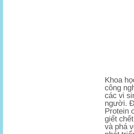
Khoa học
công ngh
các vi s
người. Đ
Protein 
giết chế
và phá 