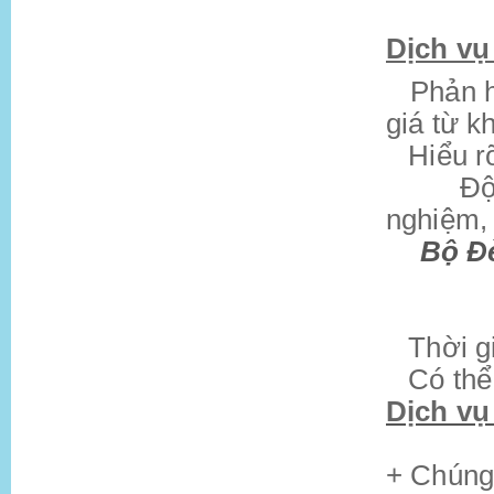
Dịch vụ
Phản h
·
giá từ k
Hiểu r
·
Độ
·
nghiệm, 
Bộ Đè
·
Thời g
·
Có thể
·
Dịch vụ
+ Chúng 