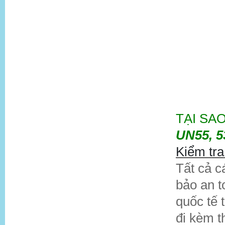
TẠI SA
UN55, 53
Kiểm tra
Tất cả c
bảo an t
quốc tế 
đi kèm th