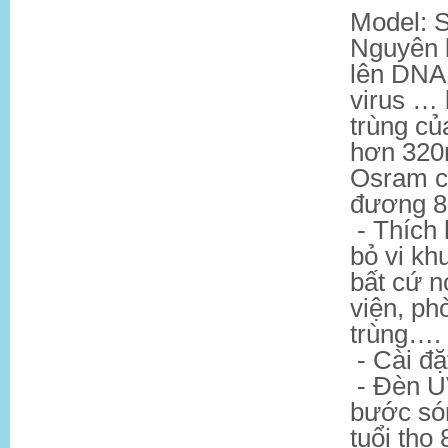
Model: S
Nguyên l
lên DNA
virus … 
trùng củ
hơn 320
Osram c
đương 85
- Thích 
bỏ vi kh
bất cứ 
viện, ph
trùng….
- Cài đặ
- Đèn U
bước són
tuổi thọ