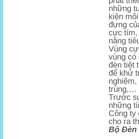
phát tri
những tu
kiện môi
đựng của
cực tím,
năng tiêu
Vùng cực
vùng có
đèn tiệt 
để khử t
nghiệm,
trùng,…
Trước sự
những tí
Công ty
cho ra t
Bộ Đèn T