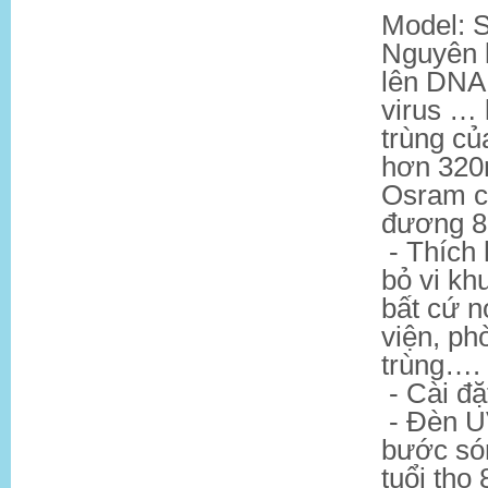
Model: S
Nguyên l
lên DNA
virus … 
trùng củ
hơn 320
Osram c
đương 85
- Thích 
bỏ vi kh
bất cứ 
viện, ph
trùng….
- Cài đặ
- Đèn U
bước són
tuổi thọ