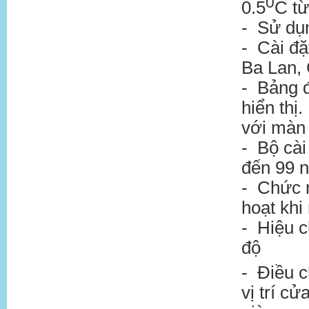
0
0.5
C từ
- Sử dụn
- Cài đặ
Ba Lan,
- Bảng 
hiển thị
với màn
- Bộ cài
đến 99 n
- Chức n
hoạt khi 
- Hiệu c
độ
- Điều c
vị trí cử