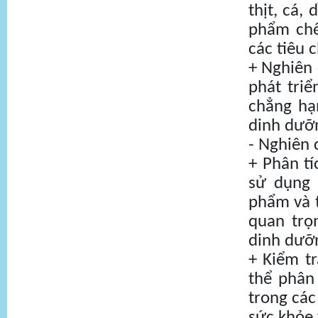
thịt, cá,
phẩm chế
các tiêu 
+ Nghiên 
phát triể
chẳng hạ
dinh dưỡ
- Nghiên
+ Phân t
sử dụng 
phẩm và t
quan trọ
dinh dưỡn
+ Kiểm t
thể phân
trong các
sức khỏe 