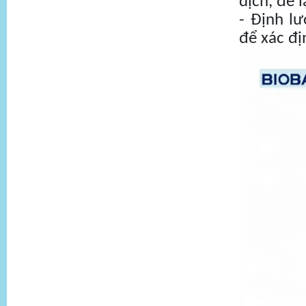
dịch, để 
- Định l
để xác đị