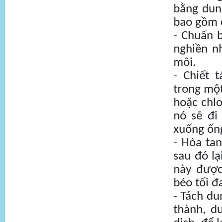
bằng dun
bao gồm 
- Chuẩn 
nghiền n
môi.
- Chiết 
trong một
hoặc chl
nó sẽ đi
xuống ốn
- Hòa ta
sau đó lạ
này được
béo tối đ
- Tách du
thành, d