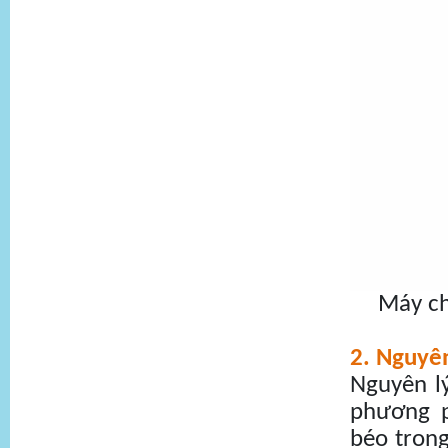
Máy ch
2. Nguyên
Nguyên l
phương p
béo tron