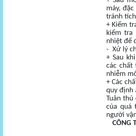
+ Sau mỗ
máy, đặc 
tránh tíc
+ Kiểm tr
kiểm tra
nhiệt để 
- Xử lý c
+ Sau khi
các chất 
nhiễm mô
+ Các chấ
quy định 
Tuân thủ 
của quá 
người vậ
CÔNG 