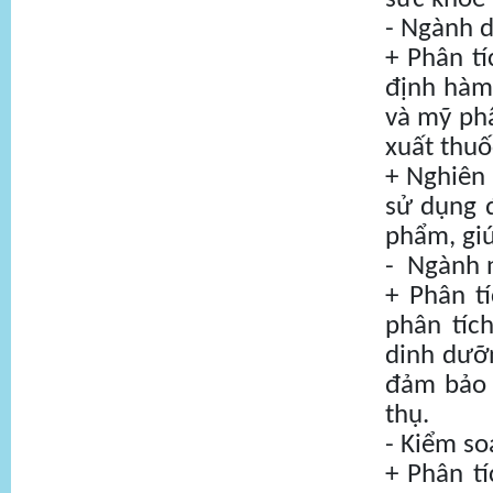
- Ngành 
+ Phân t
định hàm
và mỹ phẩ
xuất thu
+ Nghiên
sử dụng 
phẩm, giú
- Ngành n
+ Phân t
phân tích
dinh dưỡn
đảm bảo 
thụ.
- Kiểm so
+ Phân t