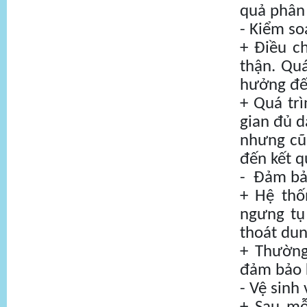
quả phân 
- Kiểm so
+ Điều c
thận. Qu
hưởng đến
+ Quá trì
gian đủ d
nhưng cũn
đến kết q
- Đảm bả
+ Hệ thố
ngưng tụ 
thoát dun
+ Thường
đảm bảo k
- Vệ sin