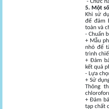
- Chức nă
5. Một số
Khi sử d
để đảm b
toàn và c
- Chuẩn b
+ Mẫu ph
nhỏ để t
trình chi
+ Đảm bả
kết quả p
- Lựa ch
+ Sử dụng
Thông th
chlorofo
+ Đảm bả
tạp chất 