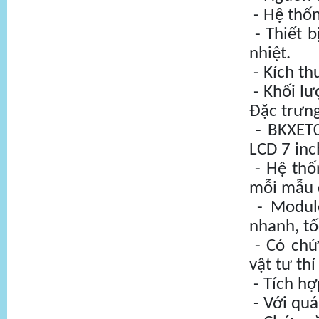
- Hệ thốn
- Thiết b
nhiệt.
- Kích t
- Khối l
Đặc trưn
- BKXET0
LCD 7 inc
- Hệ thốn
mỗi mẫu 
- Module
nhanh, tố
- Có chức
vật tư th
- Tích h
- Với quá 