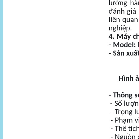
lường hà
đánh giá
liên quan
nghiệp.
4. Máy c
- Model:
- Sản xuấ
Hình 
- Thông s
- Số lượn
- Trọng l
- Phạm vi
- Thể tíc
- Nguồn 