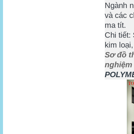
Ngành ng
và các c
ma tít.
Chi tiết
kim loại
Sơ đồ t
nghiệ
POLYM