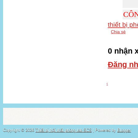
CÔN
thiết bị p
Chia sẻ
0 nhận x
Đăng nh
‹
Copyright ©
2026
Thiết bị Nội thất phòng lab SCS
| Powered by
Blogger