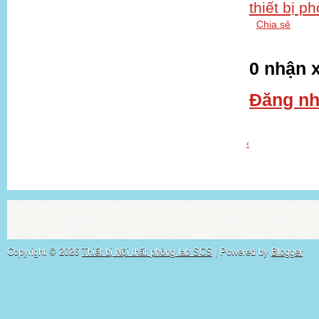
thiết bị p
Chia sẻ
0 nhận x
Đăng nh
‹
Copyright ©
2026
Thiết bị Nội thất phòng lab SCS
| Powered by
Blogger