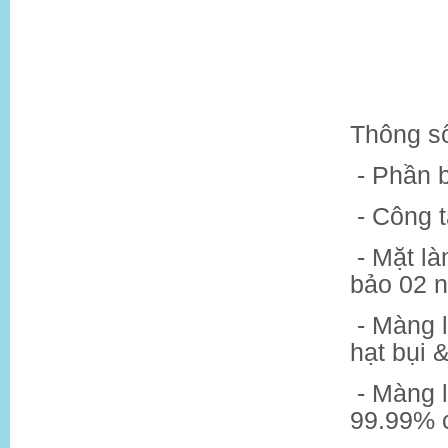
Thông số
- Phần 
- Công t
- Mặt l
bảo 02 n
- Màng l
hạt bụi 
- Màng 
99.99% c