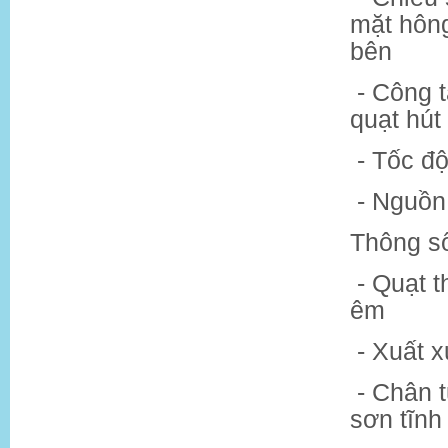
mặt hông
bên
- Công 
quạt hút
- Tốc độ
- Nguồn
Thông số
- Quạt 
êm
- Xuất 
- Chân 
sơn tĩnh