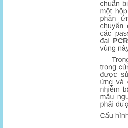
chuẩn bị
một hộp
phản ứ
chuyển 
các pas
đại
PCR
vùng này
-
Tron
trong cù
được sử
ứng và 
nhiễm b
mẫu ngu
phải đượ
Cấu hìn