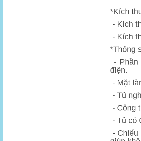
*Kích th
- Kích 
- Kích 
*Thông s
- Phần
điện.
- Mặt l
- Tủ ng
- Công t
- Tủ có 
- Chiếu