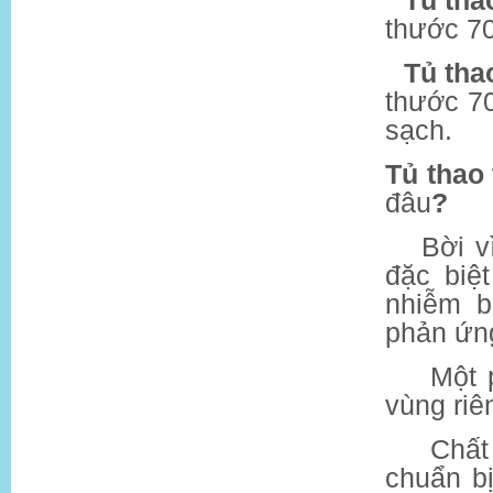
-
Tủ tha
thước 70
-
Tủ tha
thước 70
sạch.
Tủ thao
đâu
?
-
Bời v
đặc biệ
nhiễm b
phản ứn
-
Một 
vùng riên
-
Chất
chuẩn b