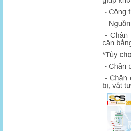
giúp khô
- Công 
- Nguồn
- Chân 
cân bằn
*Tùy ch
- Chân 
- Chân 
bị, vật 