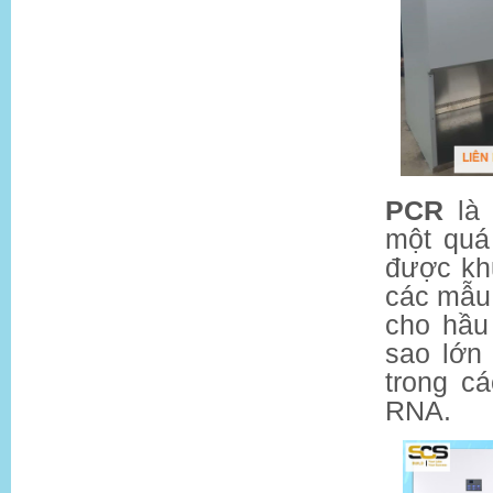
PCR
là 
một quá 
được khu
các mẫu
cho hầu
sao lớn
trong c
RNA.