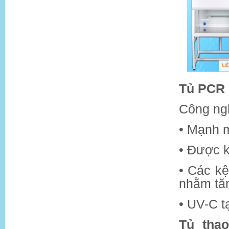
Tủ PCR
Công ng
• Mạnh 
• Được 
• Các k
nhằm tă
• UV-C t
Tủ tha