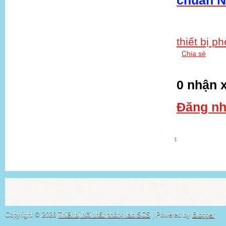
chuẩn N
thiết bị p
Chia sẻ
0 nhận x
Đăng nh
‹
Copyright ©
2026
Thiết bị Nội thất phòng lab SCS
| Powered by
Blogger