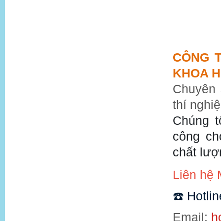
CÔNG T
KHOA H
Chuyên s
thí nghi
Chúng t
công ch
chất lượ
Liên hệ 
☎
️ Hotli
Email:
h