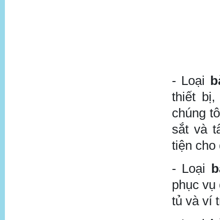
- Loại
b
thiết b
chúng tô
sắt và t
tiện cho
- Loại
b
phục vụ
tủ và ví 