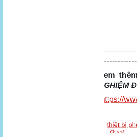
--------------
--------------
Xem thêm
NGHIỆM 
https://ww
thiết bị p
Chia sẻ