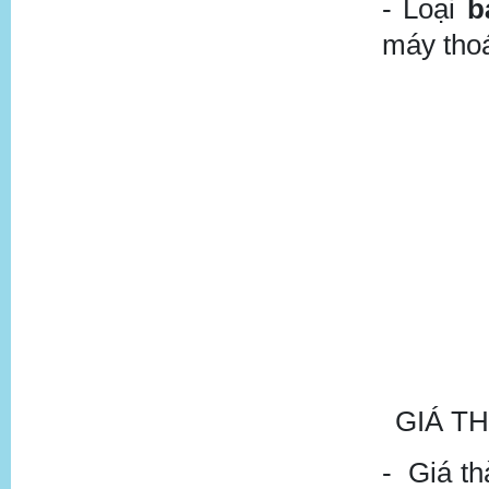
-
Loại
b
máy thoá
GIÁ T
-
Giá th