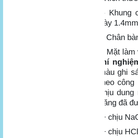
- Khung 
dày 1.4mm 
- Chân bà
- Mặt làm
thí nghiệ
màu ghi s
theo công 
chịu dung 
năng đã đ
+ chịu N
+ chịu HC