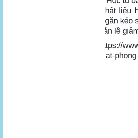
- Hộc tủ b
Chất liệu 
Ngăn kéo s
bản lề giả
https://www
that-phong