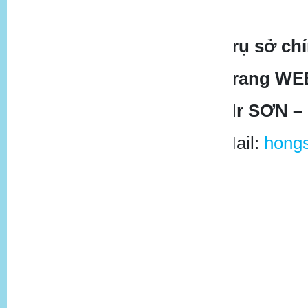
Trụ sở ch
Trang WE
Mr SƠN –
Mail:
hong