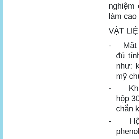
nghiệm 
làm ca
VẬT LI
-
Mặt 
đủ tí
như: 
mỹ chu
-
Kh
hộp 30
chắn k
-
Hộ
phenol