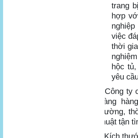
trang b
hợp vớ
nghiệp 
việc đá
thời gi
nghiệm 
hộc tủ
yêu cầu
-
Công ty
hàng hàng
trường, th
thuật tận tì
- Kích th