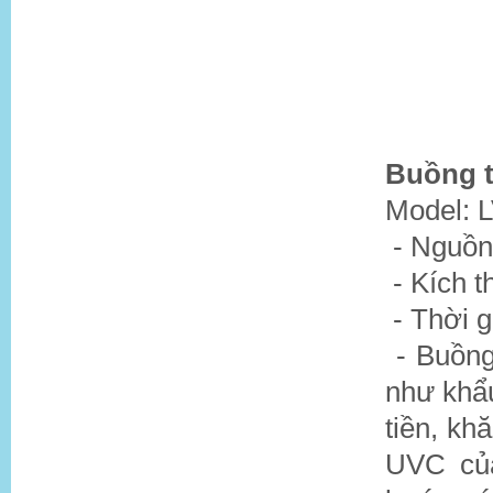
Buồng t
Model: 
- Nguồn
- Kích
- Thời g
- Buồng
như khẩu
tiền, kh
UVC củ