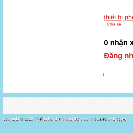
thiết bị p
Chia sẻ
0 nhận x
Đăng nh
‹
Copyright ©
2026
Thiết bị Nội thất phòng lab SCS
| Powered by
Blogger