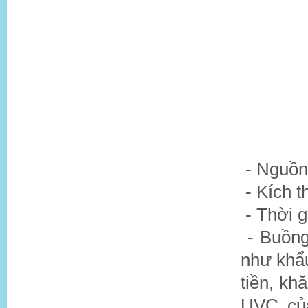
- Nguồn
- Kích
- Thời g
- Buồng
như khẩu
tiền, kh
UVC củ