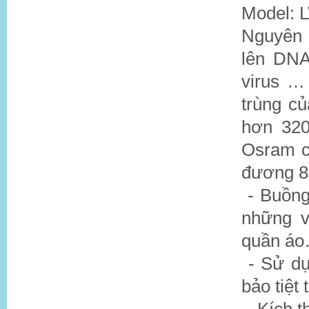
Model: 
Nguyên 
lên DNA
virus … 
trùng c
hơn 320
Osram c
đương 85
- Buồng
những v
quần áo
- Sử d
bảo tiệt 