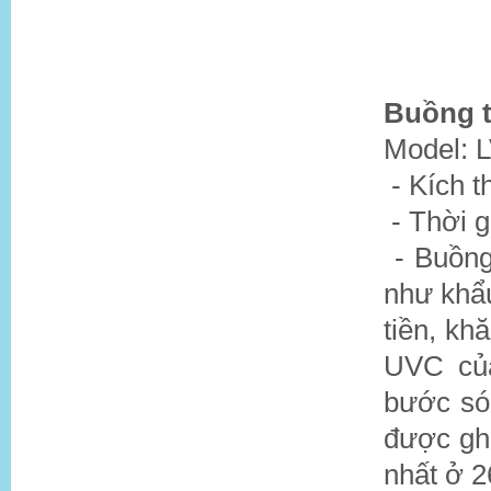
Buồng t
Model: 
- Kích
- Thời g
- Buồng
như khẩu
tiền, kh
UVC củ
bước só
được gh
nhất ở 