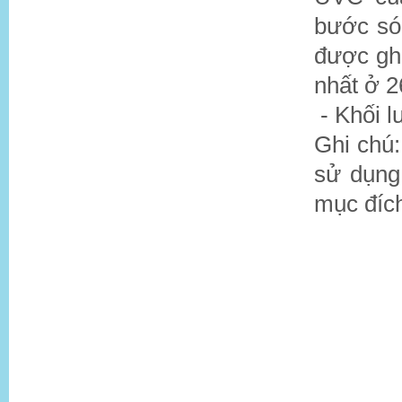
bước só
được gh
nhất ở 
- Khối l
Ghi chú:
sử dụng
mục đích