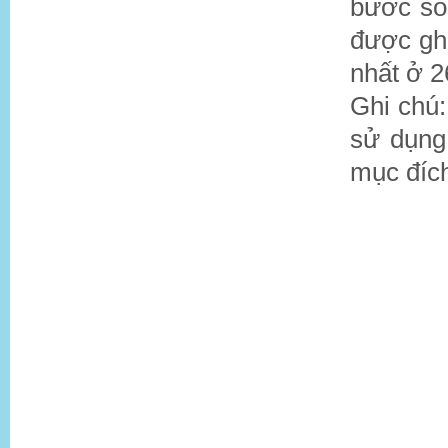
bước só
được gh
nhất ở 
Ghi chú:
sử dụng
mục đích