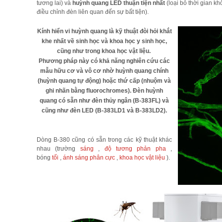
tương lai) và
huỳnh quang LED thuận tiện nhất
(loại bỏ thời gian kh
điều chỉnh đèn liên quan đến sự bất tiện).
Kính hiển vi huỳnh quang là kỹ thuật đòi hỏi khắt
khe nhất về sinh học và khoa học y sinh học,
cũng như trong khoa học vật liệu.
Phương pháp này có khả năng nghiên cứu các
mẫu hữu cơ và vô cơ nhờ huỳnh quang chính
(huỳnh quang tự động) hoặc thứ cấp (nhuộm và
ghi nhãn bằng fluorochromes).
Đèn huỳnh
quang có sẵn như đèn thủy ngân (B-383FL) và
cũng như đèn LED (B-383LD1 và B-383LD2).
Dòng B-380 cũng có sẵn trong các kỹ thuật khác
nhau (trường
sáng
,
độ tương phản pha
,
bóng
tối
,
ánh sáng phân cực
,
khoa học vật liệu
).