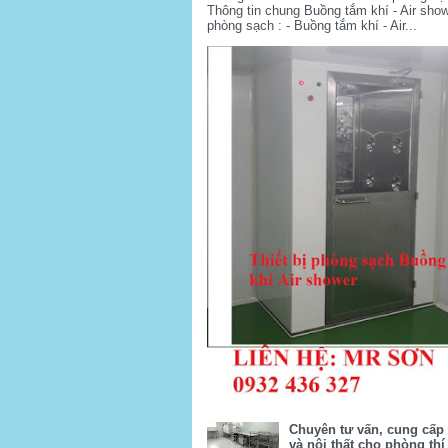
Thông tin chung Buồng tắm khí - Air sho
phòng sạch : - Buồng tắm khí - Air...
Chuyên tư vấn, cung cấp t
và nội thất cho phòng th