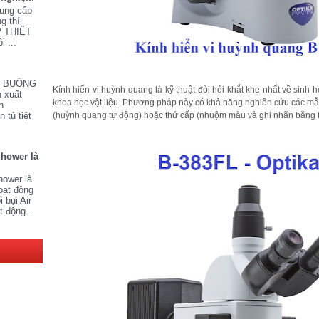
cung cấp
ng thí
P THIẾT
i ...
V BUỒNG
Kính hiển vi huỳnh quang là kỹ thuật đòi hỏi khắt khe nhất về sinh 
 xuất
khoa học vật liệu.
Phương pháp này có khả năng nghiên cứu các mẫ
n
(huỳnh quang tự động) hoặc thứ cấp (nhuộm màu và ghi nhãn bằng 
 tủ tiệt
Shower là
hower là
oạt động
 bụi Air
t động...