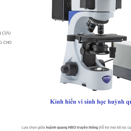
N CỨU
G CHO
Lựa chọn giữa
huỳnh quang HBO truyền thống
(hỗ trợ mọi bộ lọc c