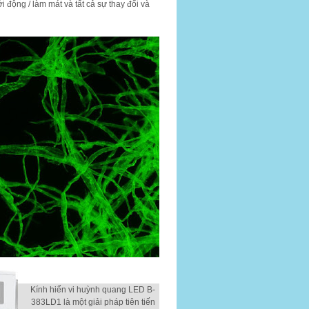
ởi động / làm mát và tất cả sự thay đổi và
Kính hiển vi huỳnh quang LED B-
383LD1 là một giải pháp tiên tiến