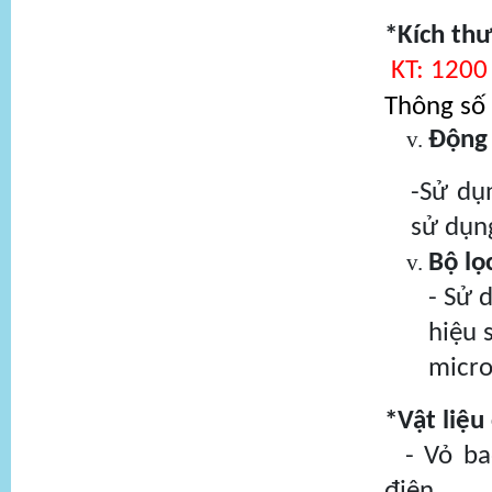
*Kích th
KT: 1200
Thông số 
Động
-Sử dụ
sử dụng
Bộ lọ
- Sử 
hiệu 
micro
*Vật liệu
- Vỏ bao
điện.