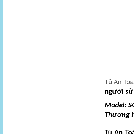
Tủ An To
người sử
Model: S
Thương h
Tủ An T