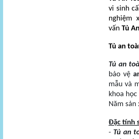
vi sinh c
nghiệm 
vấn
Tủ A
Tủ an toà
Tủ an toà
bảo vệ
a
mẫu và mô
khoa học 
Năm sản 
Đặc tính
-
Tủ an t