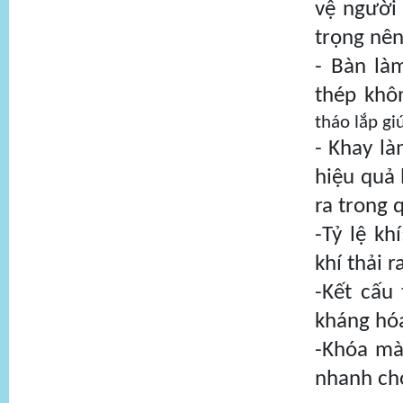
vệ người 
trọng nê
- Bàn làm
thép khô
tháo lắp gi
- Khay là
hiệu quả 
ra trong 
-Tỷ lệ k
khí thải 
-Kết cấu
kháng hóa
-Khóa mà
nhanh ch