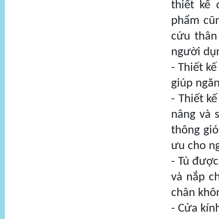
thiết kế
phẩm cũn
cứu thân 
người dụ
- Thiết k
giúp ngăn
- Thiết k
nâng và s
thông gió
ưu cho n
- Tủ được
và nắp ch
chân khô
- Cửa kín