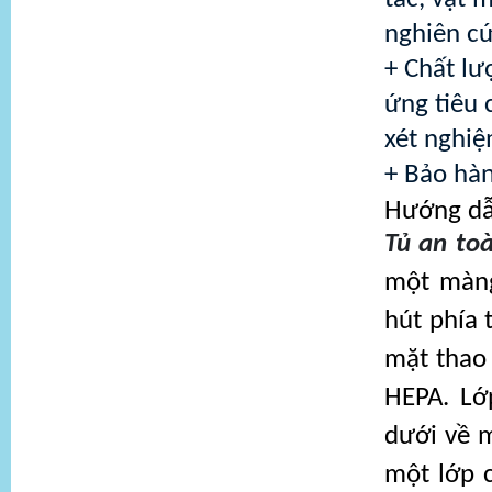
nghiên cứ
+ Chất l
ứng tiêu 
xét nghiệ
+ Bảo hàn
Hướng dẫn
Tủ an to
một màng
hút phía 
mặt thao 
HEPA. Lớ
dưới về m
một lớp 