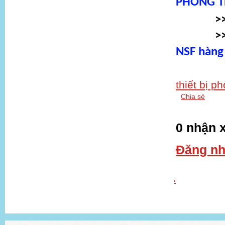
PHÒNG T
>
>
NSF hàng
thiết bị p
Chia sẻ
0 nhận x
Đăng nh
‹