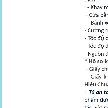
- Khay mă
- Cửa bằ
- Bánh xe
- Cường đ
- Tốc độ
- Tốc độ 
- Nguồn 
* Hồ sơ 
- Giấy ch
- Giấy k
Hiệu Chu
+
Tủ an t
phẩm được
tác, vật 