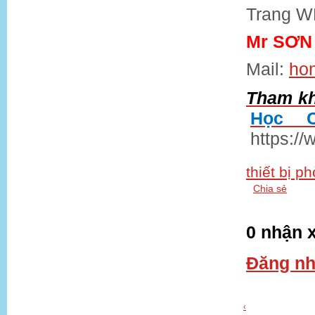
Trang 
Mr SƠN 
Mail:
ho
Tham k
Học C
https://
thiết bị p
Chia sẻ
0 nhận x
Đăng nh
‹