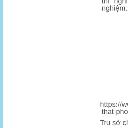
thí ngh
nghiệm.
https://
that-ph
Trụ sở c