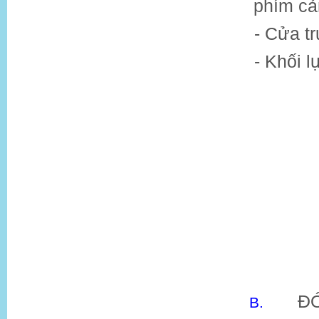
phím cả
- Cửa t
- Khối 
ĐÓ
B.