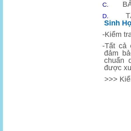
B
C.
T
D.
Sinh Họ
-
Kiểm tr
-
Tất cả 
đảm bảo
chuẩn q
được xuấ
>>> Kiểm