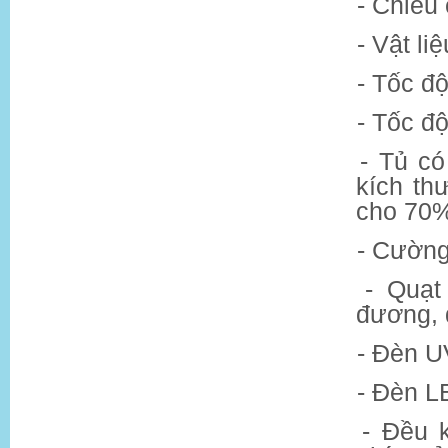
- Chiều
- Vật li
- Tốc độ
- Tốc đ
- Tủ có
kích th
cho 70%
- Cường
- Quạt
đương
,
- Đèn U
- Đèn L
- Đều 