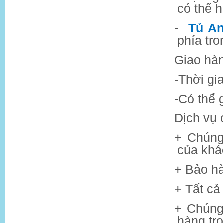
có thể h
-
Tủ An
phía tr
Giao hà
-
Thời gi
-
Có thể 
Dịch vụ
+ Chúng
của khá
+ Bảo h
+ Tất cả 
+ Chúng
hàng tr