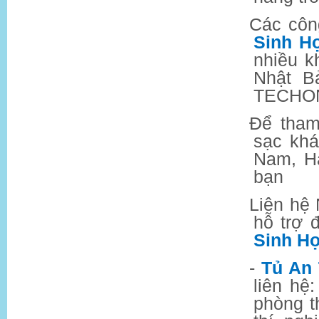
Các côn
Sinh Họ
nhiều k
Nhật B
TECHON
Để tham
sạc kh
Nam, Hà
bạn
Liên hệ
hỗ trợ
Sinh Họ
-
Tủ An 
liên hệ
phòng t