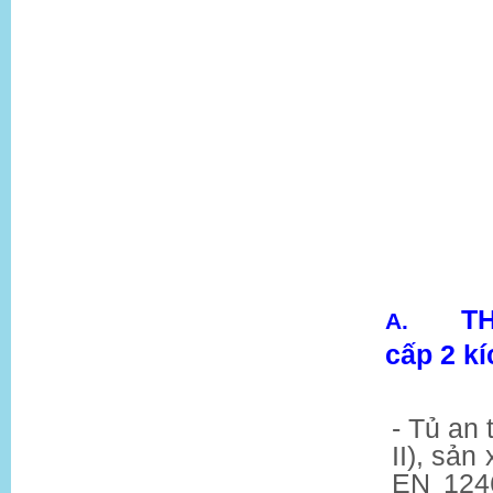
T
A.
cấp 2 k
- Tủ an 
II), sản
EN 124