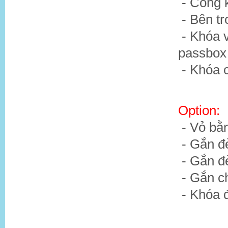
- Công 
- Bên tr
- Khóa v
passbox
- Khóa c
Option:
- Vỏ bằn
- Gắn đ
- Gắn đ
- Gắn c
- Khóa đ