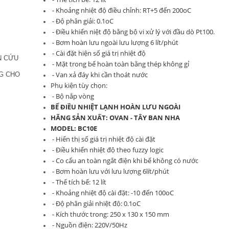
- Khoảng nhiệt độ điều chỉnh: RT+5 đến 200oC
- Độ phân giải: 0.1oC
- Điều khiển niệt độ bằng bộ vi xử lý với đầu dò Pt100.
- Bơm hoàn lưu ngoài lưu lượng 6 lít/phút
- Cài đặt hiện số giá trị nhiệt độ
N CỨU
- Mặt trong bể hoàn toàn bằng thép không gỉ
- Van xả đáy khi cần thoát nước
G CHO
Phụ kiện tùy chọn:
- Bộ nắp vòng
BỂ ĐIỀU NHIỆT LẠNH HOÀN LƯU NGOÀI
HÃNG SẢN XUẤT: OVAN - TÂY BAN NHA
MODEL: BC10E
- Hiển thị số giá trị nhiệt độ cài đặt
- Điều khiển nhiệt độ theo fuzzy logic
- Co cấu an toàn ngắt điện khi bể không có nước
- Bơm hoàn lưu với lưu lượng 6lít/phút
- Thể tích bể: 12 lít
- Khoảng nhiệt độ cài đặt: -10 đến 100oC
- Độ phân giải nhiệt độ: 0.1oC
- Kích thước trong: 250 x 130 x 150 mm
- Nguồn điện: 220V/50Hz