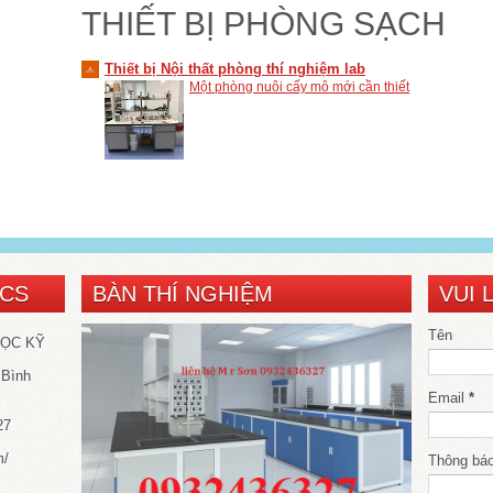
THIẾT BỊ PHÒNG SẠCH
Thiết bị Nội thất phòng thí nghiệm lab
Một phòng nuôi cấy mô mới cần thiết
SCS
BÀN THÍ NGHIỆM
VUI 
Tên
HỌC KỸ
 Bình
Email
*
27
m/
Thông bá