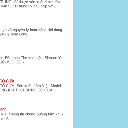
ÙNG UV được sản xuất được lắp
ấn tủ tiệt trùng uv phù hợp vớ...
 tạo và nguyên lý hoạt động Nội dung
yên lý hoạt động...
 - Đài Loan Thương hiệu: Shyuan Ya
uẩn ISO, CE -...
 CÓ CỬA
Ó CỬA Sản xuất: Lâm Việt Model:
DÒNG KHÍ THỔI ĐỨNG CÓ CỬA...
sạch
 v 1. Thông tin chung Buồng tắm khí -
 - Air...