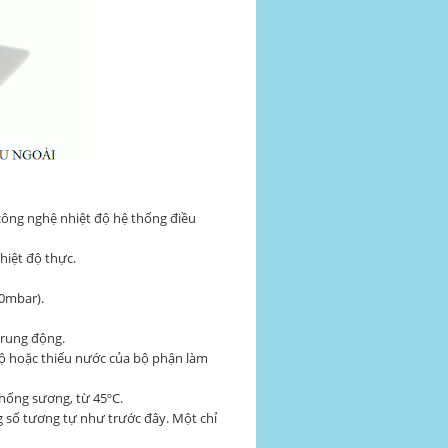
 công nghệ nhiệt độ hệ thống điều
nhiệt độ thực.
00mbar).
 rung động.
 độ hoặc thiếu nước của bộ phận làm
hống sương, từ 45ºC.
ông số tương tự như trước đây.
Một chỉ