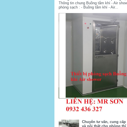
Thông tin chung Buồng tắm khí - Air sho
phòng sạch : - Buồng tắm khí - Air...
Chuyên tư vấn, cung cấp t
và nội thất cho phòng th