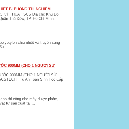
HIẾT BỊ PHÒNG THÍ NGHIỆM
KỸ THUẬT SCS Địa chỉ: Khu Đô
Quận Thủ Đức, TP. Hồ Chí Minh.
lyetylen chịu nhiệt và truyền sáng
3µ...
HƯỚC 900MM (CHO 1 NGƯỜI SỬ
HƯỚC 900MM (CHO 1 NGƯỜI SỬ
 SCSTECH Tủ An Toàn Sinh Học Cấp
nh cho thi công nhà máy dược phẩm,
 tư sản xuất tại ...