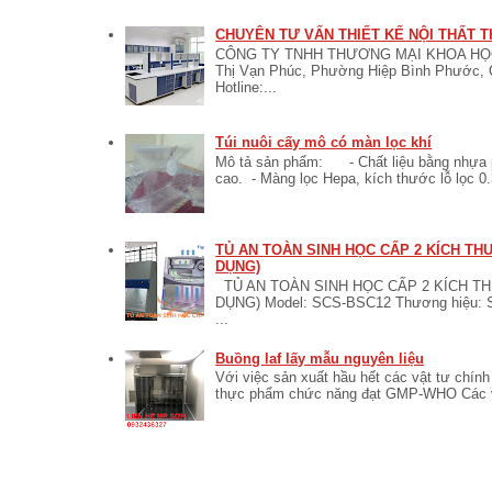
CHUYÊN TƯ VẤN THIẾT KẾ NỘI THẤT T
CÔNG TY TNHH THƯƠNG MẠI KHOA HỌC 
Thị Vạn Phúc, Phường Hiệp Bình Phước, 
Hotline:...
Túi nuôi cấy mô có màn lọc khí
Mô tả sản phẩm: - Chất liệu bằng nhựa po
cao. - Màng lọc Hepa, kích thước lỗ lọc 0.
TỦ AN TOÀN SINH HỌC CẤP 2 KÍCH T
DỤNG)
TỦ AN TOÀN SINH HỌC CẤP 2 KÍCH T
DỤNG) Model: SCS-BSC12 Thương hiệu:
...
Buồng laf lấy mẫu nguyên liệu
Với việc sản xuất hầu hết các vật tư chí
thực phẩm chức năng đạt GMP-WHO Các vật