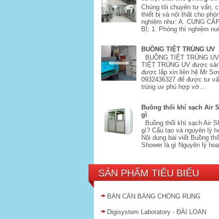
Chúng tôi chuyên tư vấn, 
thiết bị và nội thất cho phò
nghiệm như: A. CUNG CẤ
BỊ: 1. Phòng thí nghiệm nuô
BUỒNG TIỆT TRÙNG UV
BUỒNG TIỆT TRÙNG U
TIỆT TRÙNG UV được sản
được lắp xin liên hệ Mr Sơ
0932436327 để được tư vấn
trùng uv phù hợp vớ...
Buồng thổi khí sạch Air 
gì
Buồng thổi khí sạch Air S
gì? Cấu tạo và nguyên lý h
Nội dung bài viết Buồng thổi
Shower là gì Nguyên lý hoạ
SẢN PHẨM TIÊU BIỂU
BÀN CÂN BẰNG CHỐNG RUNG
Digisystem Laboratory - ĐÀI LOAN