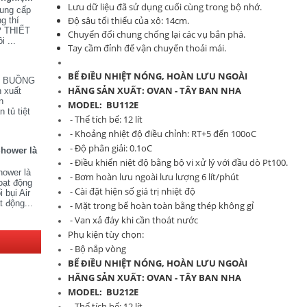
Lưu dữ liệu đã sử dụng cuối cùng trong bộ nhớ.
cung cấp
Độ sâu tối thiểu của xô: 14cm.
ng thí
P THIẾT
Chuyển đổi chung chống lại các vụ bắn phá.
i ...
Tay cầm đỉnh để vận chuyển thoải mái.
BỂ ĐIỀU NHIỆT NÓNG, HOÀN LƯU NGOÀI
V BUỒNG
HÃNG SẢN XUẤT: OVAN - TÂY BAN NHA
 xuất
n
MODEL: BU112E
 tủ tiệt
- Thể tích bể: 12 lít
- Khoảng nhiệt độ điều chỉnh: RT+5 đến 100oC
- Độ phân giải: 0.1oC
Shower là
- Điều khiển niệt độ bằng bộ vi xử lý với đầu dò Pt100.
hower là
- Bơm hoàn lưu ngoài lưu lượng 6 lít/phút
oạt động
- Cài đặt hiện số giá trị nhiệt độ
 bụi Air
t động...
- Mặt trong bể hoàn toàn bằng thép không gỉ
- Van xả đáy khi cần thoát nước
Phụ kiện tùy chọn:
- Bộ nắp vòng
BỂ ĐIỀU NHIỆT NÓNG, HOÀN LƯU NGOÀI
HÃNG SẢN XUẤT: OVAN - TÂY BAN NHA
MODEL: BU212E
- Thể tích bể: 12 lít