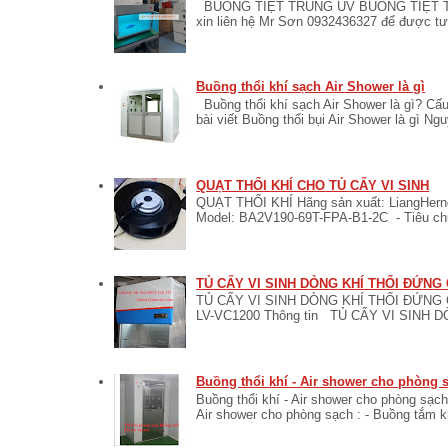
BUỒNG TIỆT TRÙNG UV BUỒNG TIỆT TR
xin liên hệ Mr Sơn 0932436327 để được tư v
Buồng thổi khí sạch Air Shower là gì
Buồng thổi khí sạch Air Shower là gì? Cấu
bài viết Buồng thổi bụi Air Shower là gì Ngu
QUẠT THỔI KHÍ CHO TỦ CẤY VI SINH
QUẠT THỔI KHÍ Hãng sản xuất: LiangHerng
Model: BA2V190-69T-FPA-B1-2C - Tiêu ch
TỦ CẤY VI SINH DÒNG KHÍ THỔI ĐỨNG
TỦ CẤY VI SINH DÒNG KHÍ THỔI ĐỨNG C
LV-VC1200 Thông tin TỦ CẤY VI SINH 
Buồng thổi khí - Air shower cho phòng 
Buồng thổi khí - Air shower cho phòng sạch
Air shower cho phòng sạch : - Buồng tắm khí