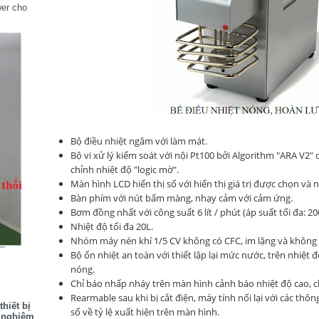
wer cho
Bộ điều nhiệt ngâm với làm mát.
Bộ vi xử lý kiểm soát với nội Pt100 bởi Algorithm "ARA V2"
chỉnh nhiệt độ "logic mờ".
Màn hình LCD hiển thị số với hiển thị giá trị được chọn và 
Bàn phím với nút bấm màng, nhạy cảm với cảm ứng.
Bơm đồng nhất với công suất 6 lít / phút (áp suất tối đa: 2
Nhiệt độ tối đa 20L.
Nhóm máy nén khí 1/5 CV không có CFC, im lặng và không
Bộ ổn nhiệt an toàn với thiết lập lại mức nước, trên nhiệt
nóng.
Chỉ báo nhấp nháy trên màn hình cảnh báo nhiệt độ cao, c
Rearmable sau khi bị cắt điện, máy tính nối lại với các th
hiết bị
số về tỷ lệ xuất hiện trên màn hình.
í nghiệm