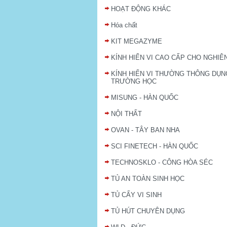
HOẠT ĐỘNG KHÁC
Hóa chất
KIT MEGAZYME
KÍNH HIỂN VI CAO CẤP CHO NGHIÊ
KÍNH HIỂN VI THƯỜNG THÔNG DỤN
TRƯỜNG HỌC
MISUNG - HÀN QUỐC
NỘI THẤT
OVAN - TÂY BAN NHA
SCI FINETECH - HÀN QUỐC
TECHNOSKLO - CÔNG HÒA SÉC
TỦ AN TOÀN SINH HỌC
TỦ CẤY VI SINH
TỦ HÚT CHUYÊN DỤNG