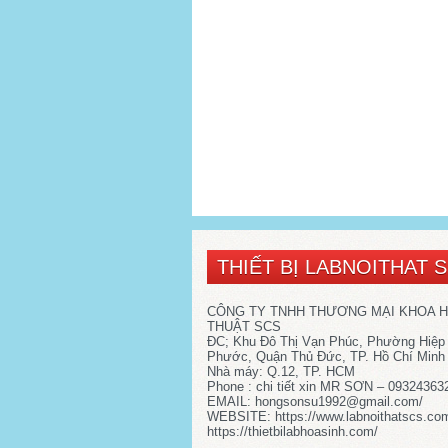
THIẾT BỊ LABNOITHAT 
CÔNG TY TNHH THƯƠNG MẠI KHOA 
THUẬT SCS
ĐC; Khu Đô Thị Vạn Phúc, Phường Hiệp
Phước, Quận Thủ Đức, TP. Hồ Chí Minh
Nhà máy: Q.12, TP. HCM
Phone : chi tiết xin MR SƠN – 09324363
EMAIL: hongsonsu1992@gmail.com/
WEBSITE: https://www.labnoithatscs.co
https://thietbilabhoasinh.com/