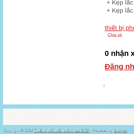
+ Kẹp lắc
+ Kẹp lắc
thiết bị p
Chia sẻ
0 nhận x
Đăng nh
‹
Copyright ©
2026
Thiết bị Nội thất phòng lab SCS
| Powered by
Blogger