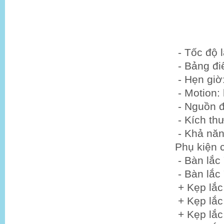
- Tốc độ l
- Bảng điể
- Hẹn giờ
- Motion: 
- Nguồn đ
- Kích t
- Khả năn
Phụ kiện 
- Bàn lắc
- Bàn lắc
+ Kẹp lắc
+ Kẹp lắc
+ Kẹp lắc