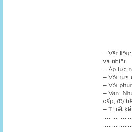
– Vật liệ
và nhiệt.
– Áp lực n
– Vòi rửa
– Vòi phun
– Van: Nh
cấp, độ b
– Thiết kế
................
................