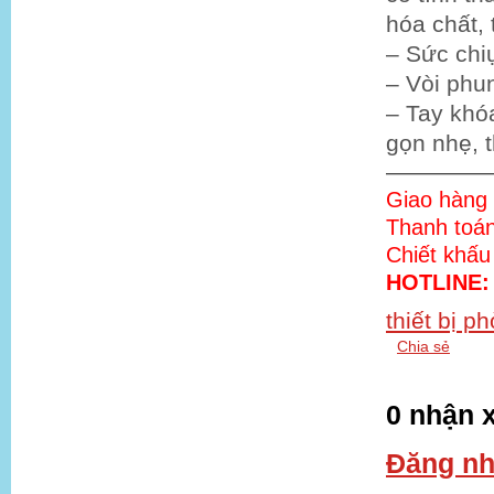
hóa chất, 
– Sức chiụ
– Vòi phun
– Tay khóa
gọn nhẹ, 
————
Giao hàng 
Thanh toán
Chiết khấ
HOTLINE
thiết bị p
Chia sẻ
0 nhận x
Đăng nh