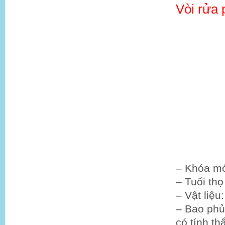
Vòi rửa 
– Khóa m
– Tuổi th
– Vật liệu
– Bao phủ
có tính t